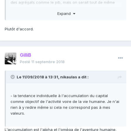
des agrégats comme le pib, mais on serait tout de même
enrichi puisque l'on disposera plus de ce que nous voulons
Expand
(temps libre, otium etc). Mais plus vraisemblablement, pour
un bon paquet de monde en tout cas, cette énergie et cette
intelligence seraient redirigées vers des activités plus
Plutôt d'accord.
productives dans l'attente d'un confort encore supérieur (le
désir de l'homme étant ce qu'il est -tonneau des danaïdes,
tout ça...), et le bouleversement provoqué par la
libéralisation ne serait que passager. A mon humble avis.
GilliB
Posté
11 septembre 2018
Le 11/09/2018 à 13:31,
nikaulas
a dit :
- la tendance individuelle à l'accumulation du capital
comme objectif de l'activité voire de la vie humaine. Je n'ai
rien à y redire même si cela ne correspond pas à mes
valeurs.
L'accumulation est l'alpha et l'oméga de l'aventure humaine.