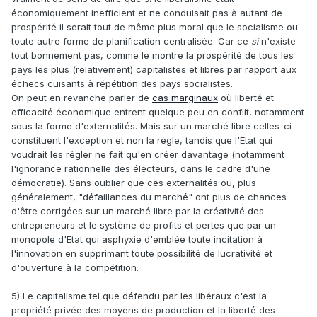
(compris non comme le respect de la propriété privée mais
économiquement inefficient et ne conduisait pas à autant de
comme la tendance à placer l'accumulation des richesses
prospérité il serait tout de même plus moral que le socialisme ou
comme objectif principal de l'activité humaine).
toute autre forme de planification centralisée. Car ce
si
n'existe
tout bonnement pas, comme le montre la prospérité de tous les
6) Je suis également très préoccupé par les dommages
pays les plus (relativement) capitalistes et libres par rapport aux
environnementaux, la destruction des territoires naturels et
échecs cuisants à répétition des pays socialistes.
leur aménagement (déforestation, urbanisation,
On peut en revanche parler de
cas marginaux
où liberté et
industrialisation de l'agriculture).
efficacité économique entrent quelque peu en conflit, notamment
sous la forme d'externalités. Mais sur un marché libre celles-ci
constituent l'exception et non la règle, tandis que l'Etat qui
voudrait les régler ne fait qu'en créer davantage (notamment
l'ignorance rationnelle des électeurs, dans le cadre d'une
démocratie). Sans oublier que ces externalités ou, plus
généralement, "défaillances du marché" ont plus de chances
d'être corrigées sur un marché libre par la créativité des
entrepreneurs et le système de profits et pertes que par un
monopole d'Etat qui asphyxie d'emblée toute incitation à
l'innovation en supprimant toute possibilité de lucrativité et
d'ouverture à la compétition.
5) Le capitalisme tel que défendu par les libéraux c'est la
propriété privée des moyens de production et la liberté des