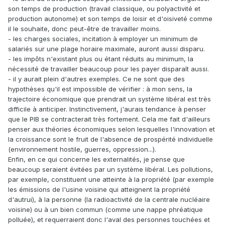
son temps de production (travail classique, ou polyactivité et
production autonome) et son temps de loisir et d'oisiveté comme
il le souhaite, donc peut-être de travailler moins.
- les charges sociales, incitation à employer un minimum de
salariés sur une plage horaire maximale, auront aussi disparu.
- les impôts n'existant plus ou étant réduits au minimum, la
nécessité de travailler beaucoup pour les payer disparaît aussi.
- il y aurait plein d'autres exemples. Ce ne sont que des
hypothèses qu'il est impossible de vérifier : à mon sens, la
trajectoire économique que prendrait un système libéral est très
difficile à anticiper. Instinctivement, j'aurais tendance à penser
que le PIB se contracterait très fortement. Cela me fait d'ailleurs
penser aux théories économiques selon lesquelles l'innovation et
la croissance sont le fruit de l'absence de prospérité individuelle
(environnement hostile, guerres, oppression...).
Enfin, en ce qui concerne les externalités, je pense que
beaucoup seraient évitées par un système libéral. Les pollutions,
par exemple, constituent une atteinte à la propriété (par exemple
les émissions de l'usine voisine qui atteignent la propriété
d'autrui), à la personne (la radioactivité de la centrale nucléaire
voisine) ou à un bien commun (comme une nappe phréatique
polluée), et requerraient donc l'aval des personnes touchées et