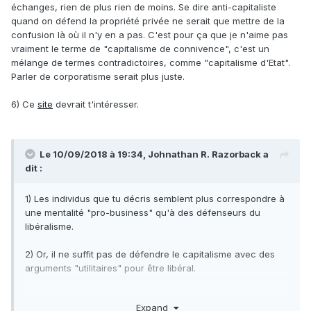
échanges, rien de plus rien de moins. Se dire anti-capitaliste
quand on défend la propriété privée ne serait que mettre de la
confusion là où il n'y en a pas. C'est pour ça que je n'aime pas
vraiment le terme de "capitalisme de connivence", c'est un
mélange de termes contradictoires, comme "capitalisme d'Etat".
Parler de corporatisme serait plus juste.
6) Ce
site
devrait t'intéresser.
Le 10/09/2018 à 19:34,
Johnathan R. Razorback
a
dit :
1) Les individus que tu décris semblent plus correspondre à
une mentalité "pro-business" qu'à des défenseurs du
libéralisme.
2) Or, il ne suffit pas de défendre le capitalisme avec des
arguments "utilitaires" pour être libéral.
3) En réalité, un individu purement motivé par l'argent ne
Expand
pourrait pas être assez discipliné, assez
moral
, pour être