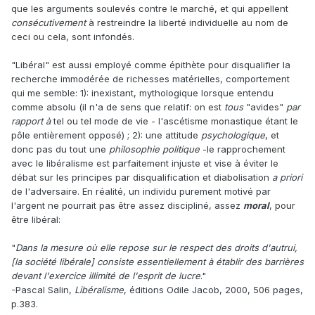
que les arguments soulevés contre le marché, et qui appellent
consécutivement
à restreindre la liberté individuelle au nom de
ceci ou cela, sont infondés.
"Libéral" est aussi employé comme épithète pour disqualifier la
recherche immodérée de richesses matérielles, comportement
qui me semble: 1): inexistant, mythologique lorsque entendu
comme absolu (il n'a de sens que relatif: on est
tous
"avides"
par
rapport à
tel ou tel mode de vie - l'ascétisme monastique étant le
pôle entièrement opposé)
; 2): une attitude
psychologique
, et
donc pas du tout une
philosophie politique
-le rapprochement
avec le libéralisme est parfaitement injuste et vise à éviter le
débat sur les principes par disqualification et diabolisation
a priori
de l'adversaire. En réalité, un individu purement motivé par
l'argent ne pourrait pas être assez discipliné, assez
moral
, pour
être libéral:
"
Dans la mesure où elle repose sur le respect des droits d'autrui,
[la société libérale] consiste essentiellement à établir des barrières
devant l'exercice illimité de l'esprit de lucre
."
-Pascal Salin,
Libéralisme
, éditions Odile Jacob, 2000, 506 pages,
p.383.