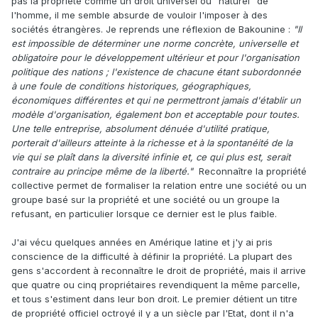
pas la propriété comme un droit universel ou "naturel" de
échanges, rien de plus rien de moins. Se dire anti-
l'homme, il me semble absurde de vouloir l'imposer à des
capitaliste quand on défend la propriété privée ne
sociétés étrangères. Je reprends une réflexion de Bakounine :
"Il
serait que mettre de la confusion là où il n'y en a pas. C'est
est impossible de déterminer une norme concrète, universelle et
pour
ça que je n'aime pas vraiment le terme de "capitalisme
obligatoire pour le développement ultérieur et pour l'organisation
de connivence", c'est un mélange de termes
politique des nations ; l'existence de chacune étant subordonnée
contradictoires, comme "capitalisme d'Etat". Parler de
à une foule de conditions historiques, géographiques,
corporatisme serait plus juste.
économiques différentes et qui ne permettront jamais d'établir un
modèle d'organisation, également bon et acceptable pour toutes.
6) Ce
site
devrait t'intéresser.
Une telle entreprise, absolument dénuée d'utilité pratique,
porterait d'ailleurs atteinte à la richesse et à la spontanéité de la
vie qui se plaît dans la diversité infinie et, ce qui plus est, serait
contraire au principe même de la liberté."
Reconnaître la propriété
collective permet de formaliser la relation entre une société ou un
groupe basé sur la propriété et une société ou un groupe la
refusant, en particulier lorsque ce dernier est le plus faible.
J'ai vécu quelques années en Amérique latine et j'y ai pris
conscience de la difficulté à définir la propriété. La plupart des
gens s'accordent à reconnaître le droit de propriété, mais il arrive
que quatre ou cinq propriétaires revendiquent la même parcelle,
et tous s'estiment dans leur bon droit. Le premier détient un titre
de propriété officiel octroyé il y a un siècle par l'Etat, dont il n'a