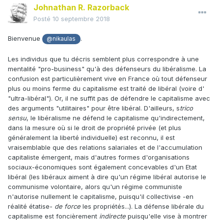
Johnathan R. Razorback
Posté
10 septembre 2018
Bienvenue
.
@nikaulas
Les individus que tu décris semblent plus correspondre à une
mentalité "pro-business" qu'à des défenseurs du libéralisme. La
confusion est particulièrement vive en France où tout défenseur
plus ou moins ferme du capitalisme est traité de libéral (voire d'
"ultra-libéral"). Or, il ne suffit pas de défendre le capitalisme avec
des arguments "utilitaires" pour être libéral. D'ailleurs, s
trico
sensu
, le libéralisme ne défend le capitalisme qu'indirectement,
dans la mesure où si le droit de propriété privée (et plus
généralement la liberté individuelle) est reconnu, il est
vraisemblable que des relations salariales et de l'accumulation
capitaliste émergent, mais d'autres formes d'organisations
sociaux-économiques sont également concevables d'un Etat
libéral (les libéraux aiment à dire qu'un régime libéral autorise le
communisme volontaire, alors qu'un régime communiste
n'autorise nullement le capitalisme, puisqu'il collectivise -en
réalité étatise-
de force
les propriétés...). La défense libérale du
capitalisme est foncièrement
indirecte
puisqu'elle vise à montrer