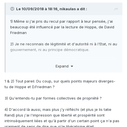
Le 10/09/2018 à 18:16,
nikaulas
a dit :
1) Même si j'ai pris du recul par rapport à leur pensée, j'ai
beaucoup été influencé par la lecture de Hoppe, de David
Friedman
2) Je ne reconnais de légitimité et d'autorité ni à l'Etat, ni au
gouvernement, ni au principe démocratique.
3) J'accorde en revanche une grande importance à la
Expand
propriété, y compris sous ses formes collectives.
4) Je suis souvent déçu, dans mes discussions avec des
1 & 2) Tout pareil. Du coup, sur quels points majeurs diverges-
personnes qui se définissent comme libéraux, par le côté
tu de Hoppe et D.Friedman ?
utilitariste de cet engagement. Beaucoup défendent la
liberté en considérant ses bénéfices économiques
3) Qu'entends-tu par formes collectives de propriété ?
supposés, sans considération pour la liberté elle-même.
4) D'accord là aussi, mais plus j'y réfléchi (et plus je lis tatie
5) J'ai souvent entendu critiquer l'association entre
Rand) plus j'ai l'impression que liberté et prospérité sont
libéralisme et capitalisme de connivence, mais je déplore
intrinsèquement liées et qu'à partir d'un certain point ça n'a pas
aussi l'association entre libéralisme et capitalisme tout court
vraiment de sens de dire que
si
le libéralisme était