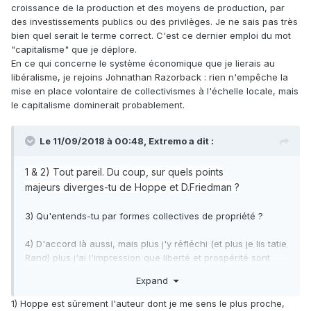
croissance de la production et des moyens de production, par
des investissements publics ou des privilèges. Je ne sais pas très
bien quel serait le terme correct. C'est ce dernier emploi du mot
"capitalisme" que je déplore.
En ce qui concerne le système économique que je lierais au
libéralisme, je rejoins Johnathan Razorback : rien n'empêche la
mise en place volontaire de collectivismes à l'échelle locale, mais
le capitalisme dominerait probablement.
Le 11/09/2018 à 00:48,
Extremo
a dit :
1 & 2) Tout pareil. Du coup, sur quels points
majeurs diverges-tu de Hoppe et D.Friedman ?
3) Qu'entends-tu par formes collectives de propriété ?
4) D'accord là aussi, mais plus j'y réfléchi (et plus je lis tatie
Rand) plus j'ai l'impression que liberté et prospérité sont
intrinsèquement liées et qu'à partir d'un certain point ça n'a
Expand
pas vraiment de sens de dire que
si
le libéralisme était
économiquement inefficient et ne conduisait pas à autant
1) Hoppe est sûrement l'auteur dont je me sens le plus proche,