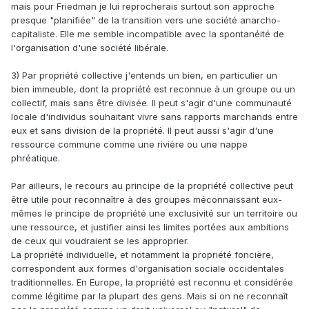
de prospérité il serait tout de même plus moral que le
mais pour Friedman je lui reprocherais surtout son approche
socialisme ou toute autre forme de planification centralisée.
presque "planifiée" de la transition vers une société anarcho-
Car ce
si
n'existe tout bonnement pas, comme le montre la
capitaliste. Elle me semble incompatible avec la spontanéité de
prospérité de tous les pays les plus (relativement)
l'organisation d'une société libérale.
capitalistes et libres par rapport aux échecs cuisants à
répétition des pays socialistes.
3) Par propriété collective j'entends un bien, en particulier un
On peut en revanche parler de
cas marginaux
où liberté et
bien immeuble, dont la propriété est reconnue à un groupe ou un
efficacité économique entrent quelque peu en conflit,
collectif, mais sans être divisée. Il peut s'agir d'une communauté
notamment sous la forme d'externalités. Mais sur un
locale d'individus souhaitant vivre sans rapports marchands entre
marché libre celles-ci constituent l'exception et non la
eux et sans division de la propriété. Il peut aussi s'agir d'une
règle, tandis que l'Etat qui voudrait les régler ne fait qu'en
ressource commune comme une rivière ou une nappe
créer davantage (notamment l'ignorance rationnelle des
phréatique.
électeurs, dans le cadre d'une démocratie). Sans oublier
que ces externalités ou, plus généralement, "défaillances
Par ailleurs, le recours au principe de la propriété collective peut
du marché" ont plus de chances d'être corrigées sur un
être utile pour reconnaître à des groupes méconnaissant eux-
marché libre par la créativité des entrepreneurs et le
mêmes le principe de propriété une exclusivité sur un territoire ou
système de profits et pertes que par un monopole d'Etat qui
une ressource, et justifier ainsi les limites portées aux ambitions
asphyxie d'emblée toute incitation à l'innovation en
de ceux qui voudraient se les approprier.
supprimant toute possibilité de lucrativité et d'ouverture à la
La propriété individuelle, et notamment la propriété foncière,
compétition.
correspondent aux formes d'organisation sociale occidentales
traditionnelles. En Europe, la propriété est reconnu et considérée
5) Le capitalisme tel que défendu par les libéraux c'est la
comme légitime par la plupart des gens. Mais si on ne reconnaît
propriété privée des moyens de production et la liberté des