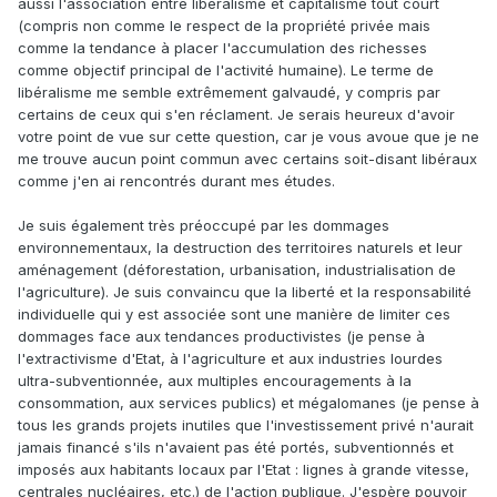
aussi l'association entre libéralisme et capitalisme tout court
(compris non comme le respect de la propriété privée mais
comme la tendance à placer l'accumulation des richesses
comme objectif principal de l'activité humaine). Le terme de
libéralisme me semble extrêmement galvaudé, y compris par
certains de ceux qui s'en réclament. Je serais heureux d'avoir
votre point de vue sur cette question, car je vous avoue que je ne
me trouve aucun point commun avec certains soit-disant libéraux
comme j'en ai rencontrés durant mes études.
Je suis également très préoccupé par les dommages
environnementaux, la destruction des territoires naturels et leur
aménagement (déforestation, urbanisation, industrialisation de
l'agriculture). Je suis convaincu que la liberté et la responsabilité
individuelle qui y est associée sont une manière de limiter ces
dommages face aux tendances productivistes (je pense à
l'extractivisme d'Etat, à l'agriculture et aux industries lourdes
ultra-subventionnée, aux multiples encouragements à la
consommation, aux services publics) et mégalomanes (je pense à
tous les grands projets inutiles que l'investissement privé n'aurait
jamais financé s'ils n'avaient pas été portés, subventionnés et
imposés aux habitants locaux par l'Etat : lignes à grande vitesse,
centrales nucléaires, etc.) de l'action publique. J'espère pouvoir