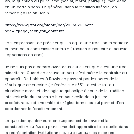
Ah, la question du pluralisme (social, moral, politique), mon dada
en un certain sens. En général, dans la tradition libérale, on
ramène ça Isaiah Berlin
https://www.jstor.org/stable/pdf/23355715.pdf?
seq=1#page_scan_tab_contents
En s'empressant de préciser qu'il s'agit d'une tradition minoritaire
au sein de la constellation libérale (tradition minoritaire à laquelle
j'appartiens en gros).
Je ne suis pas d'accord avec ceux qui disent que c'est une trad
minoritaire. Quand on creuse un peu, c'est même le contraire qui
apparaît : De Hobbes à Rawls en passant par les pères de la
république américaine (le fédéraliste n°51), c'est le fait du
pluralisme moral et idéologique qui oblige à sortir de la tradition
intellectuelle du souverain bien pour celle de la justice
procédurale, cet ensemble de règles formelles qui permet d'en
coordonner le fonctionnement.
La question qui demeure en suspens est de savoir si la
constatation du
fait
du pluralisme doit apparaître telle quelle dans
la représentation institutionnelle, ou sous quelles espèces