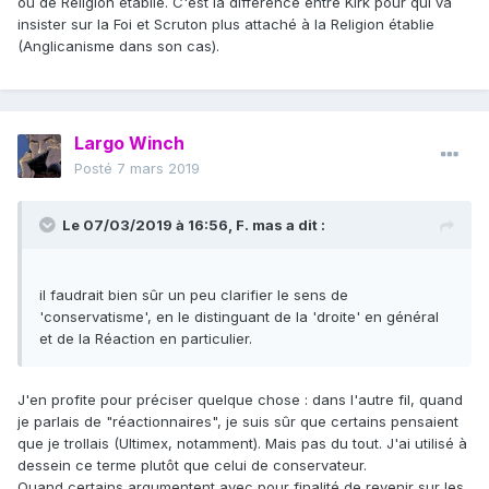
ou de Religion établie. C'est la différence entre Kirk pour qui va
insister sur la Foi et Scruton plus attaché à la Religion établie
(Anglicanisme dans son cas).
Largo Winch
Posté
7 mars 2019
Le 07/03/2019 à 16:56,
F. mas
a dit :
il faudrait bien sûr un peu clarifier le sens de
'conservatisme', en le distinguant de la 'droite' en général
et de la Réaction en particulier.
J'en profite pour préciser quelque chose
:
dans l'autre fil, quand
je parlais de "réactionnaires", je suis sûr que certains pensaient
que je trollais (Ultimex, notamment). Mais pas du tout. J'ai utilisé à
dessein ce terme plutôt que celui de conservateur.
Quand certains argumentent avec pour finalité de revenir sur les