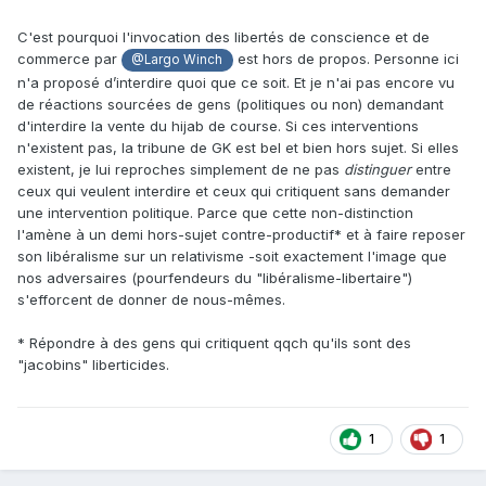
C'est pourquoi l'invocation des libertés de conscience et de
commerce par
est hors de propos. Personne ici
@Largo Winch
n'a proposé d’interdire quoi que ce soit. Et je n'ai pas encore vu
de réactions sourcées de gens (politiques ou non) demandant
d'interdire la vente du hijab de course. Si ces interventions
n'existent pas, la tribune de GK est bel et bien hors sujet. Si elles
existent, je lui reproches simplement de ne pas
distinguer
entre
ceux qui veulent interdire et ceux qui critiquent sans demander
une intervention politique. Parce que cette non-distinction
l'amène à un demi hors-sujet contre-productif* et à faire reposer
son libéralisme sur un relativisme -soit exactement l'image que
nos adversaires (pourfendeurs du "libéralisme-libertaire")
s'efforcent de donner de nous-mêmes.
* Répondre à des gens qui critiquent qqch qu'ils sont des
"jacobins" liberticides.
1
1