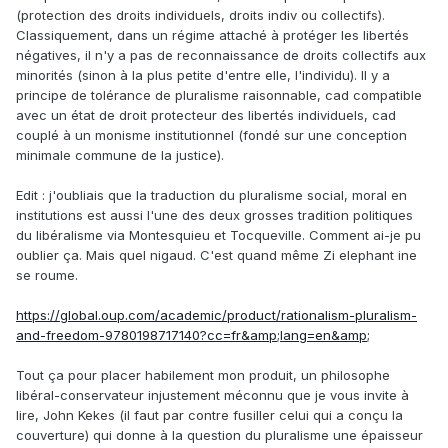
(protection des droits individuels, droits indiv ou collectifs).
Classiquement, dans un régime attaché à protéger les libertés
négatives, il n'y a pas de reconnaissance de droits collectifs aux
minorités (sinon à la plus petite d'entre elle, l'individu). Il y a
principe de tolérance de pluralisme raisonnable, cad compatible
avec un état de droit protecteur des libertés individuels, cad
couplé à un monisme institutionnel (fondé sur une conception
minimale commune de la justice).
Edit : j'oubliais que la traduction du pluralisme social, moral en
institutions est aussi l'une des deux grosses tradition politiques
du libéralisme via Montesquieu et Tocqueville. Comment ai-je pu
oublier ça. Mais quel nigaud. C'est quand même Zi elephant ine
se roume.
https://global.oup.com/academic/product/rationalism-pluralism-
and-freedom-9780198717140?cc=fr&amp;lang=en&amp;
Tout ça pour placer habilement mon produit, un philosophe
libéral-conservateur injustement méconnu que je vous invite à
lire, John Kekes (il faut par contre fusiller celui qui a conçu la
couverture) qui donne à la question du pluralisme une épaisseur