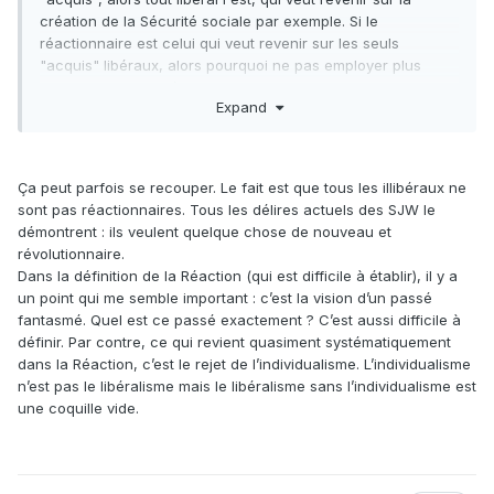
création de la Sécurité sociale par exemple. Si le
réactionnaire est celui qui veut revenir sur les seuls
"acquis" libéraux, alors pourquoi ne pas employer plus
simplement "antilibéral" dans son sens premier, et pourquoi
Expand
prêter le flanc à l'accusation du bon et du mauvais
chasseur ?
Ça peut parfois se recouper. Le fait est que tous les illibéraux ne
sont pas réactionnaires. Tous les délires actuels des SJW le
démontrent : ils veulent quelque chose de nouveau et
révolutionnaire.
Dans la définition de la Réaction (qui est difficile à établir), il y a
un point qui me semble important
:
c’est la vision d’un passé
fantasmé. Quel est ce passé exactement ? C’est aussi difficile à
définir. Par contre, ce qui revient quasiment systématiquement
dans la Réaction, c’est le rejet de l’individualisme. L’individualisme
n’est pas le libéralisme mais le libéralisme sans l’individualisme est
une coquille vide.