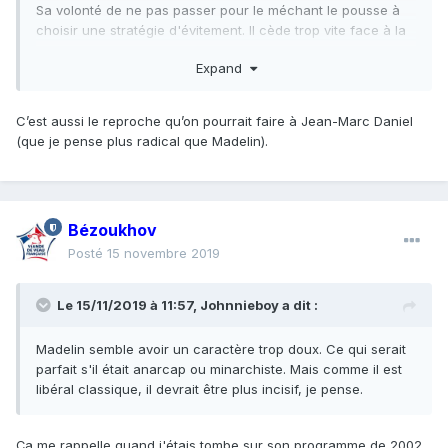
Sa volonté de ne pas passer pour le méchant le pousse à
choisir une stratégie d'évitement. Il cède trop vite face à la
pression morale, acquiesce et se contente de glisser un
Expand
petit argument utilitariste ou faire appel au réalisme. Depuis
sa retraite politique, c'est encore plus net : il ne veut pas se
battre.
C’est aussi le reproche qu’on pourrait faire à Jean-Marc Daniel
(que je pense plus radical que Madelin).
Bézoukhov
Posté
15 novembre 2019
Le 15/11/2019 à 11:57,
Johnnieboy
a dit :
Madelin semble avoir un caractère trop doux. Ce qui serait
parfait s'il était anarcap ou minarchiste. Mais comme il est
libéral classique, il devrait être plus incisif, je pense.
Ça me rappelle quand j'étais tombe sur son programme de 2002.