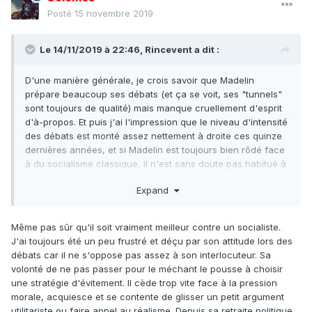
Posté
15 novembre 2019
Le 14/11/2019 à 22:46,
Rincevent
a dit :
D'une manière générale, je crois savoir que Madelin
prépare beaucoup ses débats (et ça se voit, ses "tunnels"
sont toujours de qualité) mais manque cruellement d'esprit
d'à-propos. Et puis j'ai l'impression que le niveau d'intensité
des débats est monté assez nettement à droite ces quinze
dernières années, et si Madelin est toujours bien rôdé face
à du socialisme classique, il n'est sans doute pas habitué à
lutter contre des argumentaires antilibéraux de droite
Expand
avancés par des gens qui ont cessé de s'excuser de ne
pas être de gauche.
Même pas sûr qu'il soit vraiment meilleur contre un socialiste.
J'ai toujours été un peu frustré et déçu par son attitude lors des
débats car il ne s'oppose pas assez à son interlocuteur. Sa
volonté de ne pas passer pour le méchant le pousse à choisir
une stratégie d'évitement. Il cède trop vite face à la pression
morale, acquiesce et se contente de glisser un petit argument
utilitariste ou faire appel au réalisme. Depuis sa retraite politique,