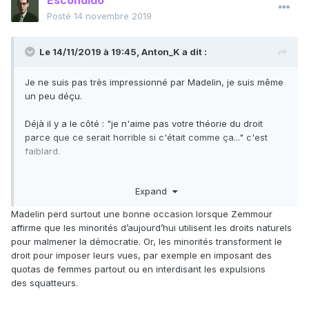
Escondido
Posté
14 novembre 2019
Le 14/11/2019 à 19:45,
Anton_K
a dit :
Je ne suis pas très impressionné par Madelin, je suis même
un peu déçu.
Déjà il y a le côté : "je n'aime pas votre théorie du droit
parce que ce serait horrible si c'était comme ça..." c'est
faiblard.
Quand Madelin évoque A. Smith il a raison et est très
Expand
intéressant, et quand Zemmour lui fait une pique sur les
réseaux sociaux qui ne rapprochent pas - ce qui est une
Madelin perd surtout une bonne occasion lorsque Zemmour
idiotie patente, un bon exemple aurait pu le calmer et
affirme que les minorités d’aujourd’hui utilisent les droits naturels
conduire le point à la maison.
Mais il ne le fait pas.
pour malmener la démocratie. Or, les minorités transforment le
droit pour imposer leurs vues, par exemple en imposant des
Sur la question du cadre national du libre échange il y
quotas de femmes partout ou en interdisant les expulsions
aurait eu matière à un débat très intéressant sur le
des squatteurs.
libéralisme en contexte mondial, la division internationale du
travail, mais Madelin laisse une fois de plus passer.