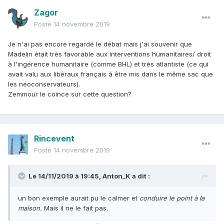
stratégie que l'acceptation). D'autre part ça peut être vu
comme de la double pensée : est-ce que l'uniformisation
Zagor
est un problème dont il s'agit de dire qu'il n'existe pas tant
Posté
14 novembre 2019
que ça? Ou est-ce qu'il existe mais il s'agit de dire qu'en
fait il est bon?
Je n'ai pas encore regardé le débat mais j'ai souvenir que
Madelin était très favorable aux interventions humanitaires/ droit
La force de Zemmour c'est qu'il a un argumentaire assez
à l'ingérence humanitaire (comme BHL) et très atlantiste (ce qui
familier du public, et qu'en général il est capable d'apporter
avait valu aux libéraux français à être mis dans le même sac que
une référence, une précision en plus de ce que disent les
les néoconservateurs).
gens qui ne connaissent que les éléments de langage. Les
Zemmour le coince sur cette question?
gens ont l'impression de s'instruire, ça lui donner du crédit
.
Malheureusement Madelin c'est un peu le contraire, son
discours a besoin de lutter contre des vents contraires
dans l'opinion, et ses exemples et références ne font pas
Rincevent
mouche, ils ressemblent à des banalités ou des
Posté
14 novembre 2019
incantations un peu douteuses.
Le 14/11/2019 à 19:45,
Anton_K
a dit :
un bon exemple aurait pu le calmer et
conduire le point à la
maison.
Mais il ne le fait pas.