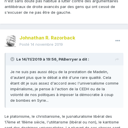
n'est sans doute pas habitué à lutter contre des argumentaires
antilibéraux de droite avancés par des gens qui ont cessé de
s'excuser de ne pas être de gauche.
Johnathan R. Razorback
Posté
14 novembre 2019
Le 14/11/2019 à 19:56,
PABerryer
a dit :
Je ne suis pas aussi déçu de la prestation de Madelin,
d'autant plus que le débat a été d'une rare qualité. Cela
étant dit je suis assez d'accord avec l'universalisme comme
impérialisme, je pense à l'action de la CEDH ou de la
volonté de nos politiques à imposer la démocratie à coup
de bombes en Syrie...
Le platonisme, le christianisme, le jusnaturalisme libéral des
17ème et 18ème siècle, l'utilitarisme (libéral ou non), le kantisme
sont des doctrines universalistes. La plupart de ces choses sont