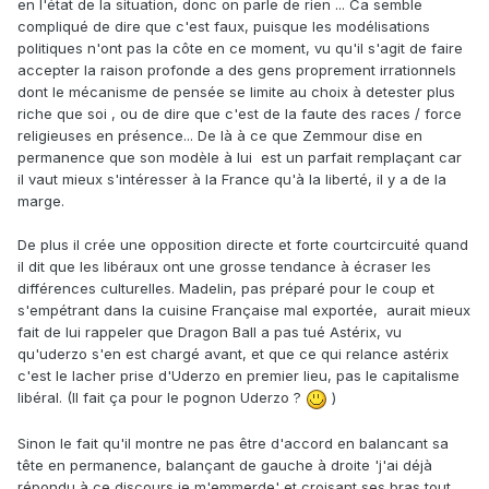
en l'état de la situation, donc on parle de rien ... Ca semble
compliqué de dire que c'est faux, puisque les modélisations
politiques n'ont pas la côte en ce moment, vu qu'il s'agit de faire
accepter la raison profonde a des gens proprement irrationnels
dont le mécanisme de pensée se limite au choix à detester plus
riche que soi , ou de dire que c'est de la faute des races / force
religieuses en présence... De là à ce que Zemmour dise en
permanence que son modèle à lui est un parfait remplaçant car
il vaut mieux s'intéresser à la France qu'à la liberté, il y a de la
marge.
De plus il crée une opposition directe et forte courtcircuité quand
il dit que les libéraux ont une grosse tendance à écraser les
différences culturelles. Madelin, pas préparé pour le coup et
s'empétrant dans la cuisine Française mal exportée, aurait mieux
fait de lui rappeler que Dragon Ball a pas tué Astérix, vu
qu'uderzo s'en est chargé avant, et que ce qui relance astérix
c'est le lacher prise d'Uderzo en premier lieu, pas le capitalisme
libéral. (Il fait ça pour le pognon Uderzo ?
)
Sinon le fait qu'il montre ne pas être d'accord en balancant sa
tête en permanence, balançant de gauche à droite 'j'ai déjà
répondu à ce discours je m'emmerde' et croisant ses bras tout