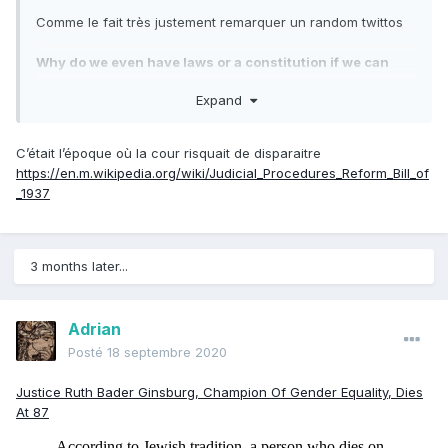
Comme le fait très justement remarquer un random twittos
Why do we even have laws or a constitution if we can
just interpret them the most ridiculous way possible
Expand
C’était l’époque où la cour risquait de disparaitre
https://en.m.wikipedia.org/wiki/Judicial_Procedures_Reform_Bill_of
_1937
3 months later...
Adrian
Posté
18 septembre 2020
Justice Ruth Bader Ginsburg, Champion Of Gender Equality, Dies
At 87