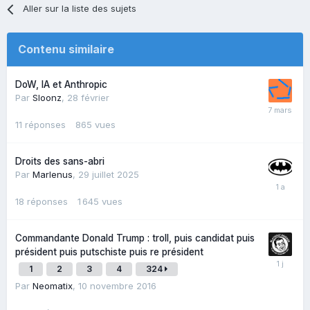
Aller sur la liste des sujets
Contenu similaire
DoW, IA et Anthropic
Par
Sloonz
,
28 février
11
réponses
865
vues
Droits des sans-abri
Par
Marlenus
,
29 juillet 2025
18
réponses
1 645
vues
Commandante Donald Trump : troll, puis candidat puis
président puis putschiste puis re président
1
2
3
4
324
Par
Neomatix
,
10 novembre 2016