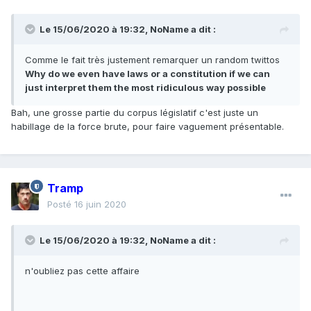
may not be regarded as commerce, it may still, whatever its
nature, be reached by Congress if it exerts a substantial
Le 15/06/2020 à 19:32,
NoName
a dit :
economic effect on interstate commerce and this
irrespective of whether such effect is what might at some
Comme le fait très justement remarquer un random twittos
earlier time have been defined as 'direct' or 'indirect.'
Why do we even have laws or a constitution if we can
just interpret them the most ridiculous way possible
The Supreme Court interpreted the Constitution's
Commerce Clause, in Article I, Section 8, of the
Bah, une grosse partie du corpus législatif c'est juste un
Constitution, which permits the US Congress "to regulate
habillage de la force brute, pour faire vaguement présentable.
Commerce with foreign Nations, and among the several
States, and with the Indian Tribes."
The Court decided that
Filburn's wheat-growing activities reduced the amount
of wheat he would buy for animal feed on the open
market, which is traded nationally, is thus interstate,
Tramp
and is therefore within the scope of the Commerce
Posté
16 juin 2020
Clause.
Although Filburn's relatively small amount of
production of more wheat than he was allotted would not
Le 15/06/2020 à 19:32,
NoName
a dit :
affect interstate commerce itself, the cumulative actions of
thousands of other farmers like Filburn would become
substantial. Therefore the Court decided that the federal
n'oubliez pas cette affaire
government could regulate Filburn's production.