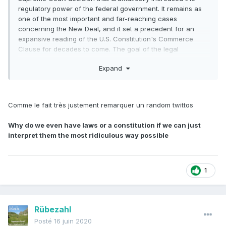
regulatory power of the federal government. It remains as
one of the most important and far-reaching cases
concerning the New Deal, and it set a precedent for an
expansive reading of the U.S. Constitution's Commerce
Clause for decades to come. The goal of the legal
challenge was to end the entire federal crop support
Expand
program by declaring it unconstitutional.
An Ohio farmer, Roscoe Filburn, was growing wheat to
feed animals on his own farm
. The US government had
Comme le fait très justement remarquer un random twittos
established limits on wheat production, based on the
acreage owned by a farmer, to stabilize wheat prices and
Why do we even have laws or a constitution if we can just
supplies. Filburn grew more than was permitted and so was
interpret them the most ridiculous way possible
ordered to pay a penalty. In response,
he said that
because his wheat was not sold, it could not be
regulated as commerce, let alone "interstate" commerce
(described in the Constitution as "Commerce... among the
1
several states").
The Supreme Court disagreed
: "Whether
the subject of the regulation in question was 'production',
'consumption', or 'marketing' is, therefore, not material for
Rübezahl
purposes of deciding the question of federal power before
us.... But even if appellee's activity be local and though it
Posté
16 juin 2020