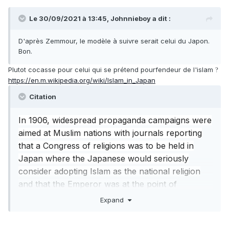
Le 30/09/2021 à 13:45,
Johnnieboy
a dit :
D'après Zemmour, le modèle à suivre serait celui du Japon.
Bon.
Plutot cocasse pour celui qui se prétend pourfendeur de l'islam
?
https://en.m.wikipedia.org/wiki/Islam_in_Japan
Citation
In 1906, widespread propaganda campaigns were
aimed at Muslim nations with journals reporting
that a Congress of religions was to be held in
Japan where the Japanese would seriously
consider adopting Islam as the national religion
and that the Emperor was at the point of
becoming a Muslim.
Expand