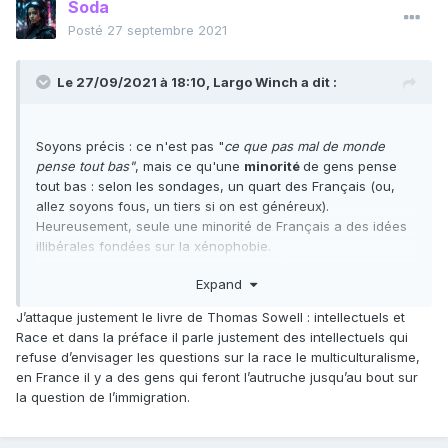
Soda
Posté
27 septembre 2021
Le 27/09/2021 à 18:10,
Largo Winch
a dit :
Soyons précis : ce n'est pas "
ce que
pas mal de monde
pense tout bas"
, mais ce qu'une
minorité
de gens pense
tout bas : selon les sondages, un quart des Français (ou,
allez soyons fous, un tiers si on est généreux).
Heureusement, seule une minorité de Français a des idées
illibérales fondées sur la xénophobie.
Par ailleurs, ce que le newbie de l'extrême droite n'a pas
Expand
compris (mais qu'a compris en revanche Marine Le Pen, qui
a beaucoup plus d'expérience que l'autre tocard), c'est
J’attaque justement le livre de Thomas Sowell : intellectuels et
que le discours ultra agressif enthousiasme certes les
Race et dans la préface il parle justement des intellectuels qui
quelques groupies xénophobes, mais rebute fortement le
refuse d’envisager les questions sur la race le multiculturalisme,
reste de la population.
en France il y a des gens qui feront l’autruche jusqu’au bout sur
la question de l’immigration.