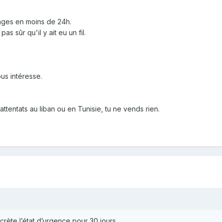
ages en moins de 24h.
as sûr qu'il y ait eu un fil.
us intéresse.
 attentats au liban ou en Tunisie, tu ne vends rien.
écrète l’état d’urgence pour 30 jours