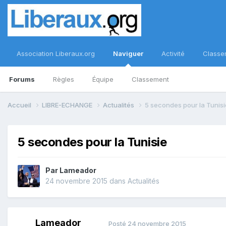
Association Liberaux.org
Naviguer
Activité
Classe
Forums
Règles
Équipe
Classement
Accueil
LIBRE-ECHANGE
Actualités
5 secondes pour la Tunisi
5 secondes pour la Tunisie
Par
Lameador
24 novembre 2015
dans
Actualités
Lameador
Posté
24 novembre 2015