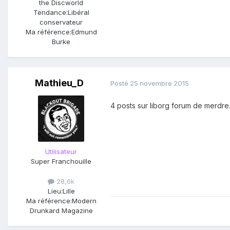
the Discworld
Tendance:
Libéral
conservateur
Ma référence:
Edmund
Burke
Mathieu_D
Posté
25 novembre 2015
4 posts sur liborg forum de merdre
Utilisateur
Super Franchouille
28,6k
Lieu:
Lille
Ma référence:
Modern
Drunkard Magazine