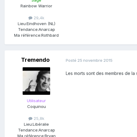
Sage
Rainbow Warrior
29,4k
Lieu:
Eindhoven (NL)
Tendance:
Anarcap
Ma référence:
Rothbard
Tremendo
Posté
25 novembre 2015
Les morts sont des membres de la s
Utilisateur
Coquinou
25,8k
Lieu:
Libéralie
Tendance:
Anarcap
Ma référence:
Bryan