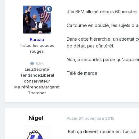
J'ai BFM allumé depuis 60 minutes.
Ca tourne en boucle, les sujets d'ac
Dans cette hiérarchie, un attentat 
Bureau
Tistou les pouces
de détail, pas d'intérêt.
rouges
Non, 5 secondes parce qu'apparemm
8,9k
Lieu:
Secrète
Télé de merde
Tendance:
Libéral
conservateur
Ma référence:
Margaret
Thatcher
Nigel
Posté
24 novembre 2015
Bah ça devient routine en Tunisie..