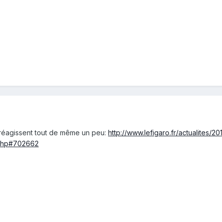
réagissent tout de même un peu:
http://www.lefigaro.fr/actualites
.php#702662