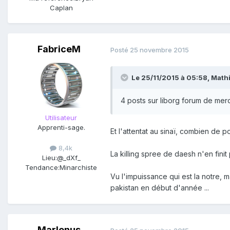
Caplan
FabriceM
Posté
25 novembre 2015
Le 25/11/2015 à 05:58, Mathi
4 posts sur liborg forum de mer
Utilisateur
Apprenti-sage.
Et l'attentat au sinaï, combien de p
8,4k
La killing spree de daesh n'en finit
Lieu:
@_dXf_
Tendance:
Minarchiste
Vu l'impuissance qui est la notre, 
pakistan en début d'année ...
Marlenus