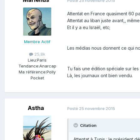
Posté
25 novembre 2015
Attentat en France quasiment 60 p
Attentat au liban juste avant,, même p
Et il y a eu Israël, etc;
Membre Actif
Les médias nous donnent ce qui no
25,8k
Lieu:
Paris
Tendance:
Anarcap
Tu fais une édition spéciale sur les
Ma référence:
Polly
Là, les journaux ont bien vendu.
Pocket
Astha
Posté
25 novembre 2015
Citation
Attentat à Tunis : le président d