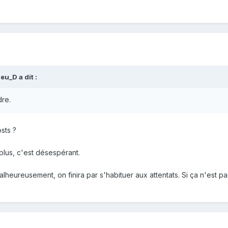
eu_D a dit :
dre.
osts ?
 plus, c'est désespérant.
malheureusement, on finira par s'habituer aux attentats. Si ça n'est 