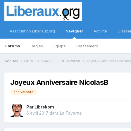
Association Liberaux.org
Naviguer
Activité
Classe
Forums
Règles
Équipe
Classement
Accueil
LIBRE-ECHANGE
La Taverne
Joyeux Anniversaire Nic
Joyeux Anniversaire NicolasB
anniversaire
Par
Librekom
6 avril 2017
dans
La Taverne