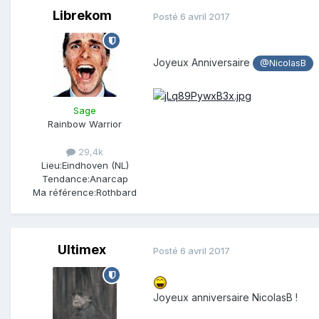
Librekom
Posté
6 avril 2017
Joyeux Anniversaire
@NicolasB
Sage
Rainbow Warrior
29,4k
Lieu:
Eindhoven (NL)
Tendance:
Anarcap
Ma référence:
Rothbard
Ultimex
Posté
6 avril 2017
Joyeux anniversaire NicolasB !