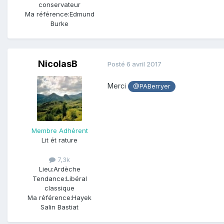
conservateur
Ma référence:
Edmund
Burke
NicolasB
Posté
6 avril 2017
Merci
@PABerryer
Membre Adhérent
Lit ét rature
7,3k
Lieu:
Ardèche
Tendance:
Libéral
classique
Ma référence:
Hayek
Salin Bastiat