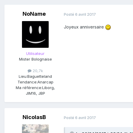
NoName
Posté
6 avril 2017
Joyeux anniversaire
Utilisateur
Mister Bolognaise
20,7k
Lieu:
Baguetteland
Tendance:
Anarcap
Ma référence:
Liborg,
JIM16, JBP
NicolasB
Posté
6 avril 2017