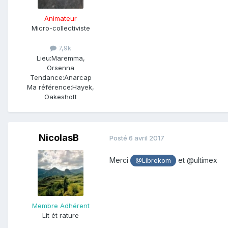
Animateur
Micro-collectiviste
7,9k
Lieu:
Maremma,
Orsenna
Tendance:
Anarcap
Ma référence:
Hayek,
Oakeshott
NicolasB
Posté
6 avril 2017
Merci
et @ultimex
@Librekom
Membre Adhérent
Lit ét rature