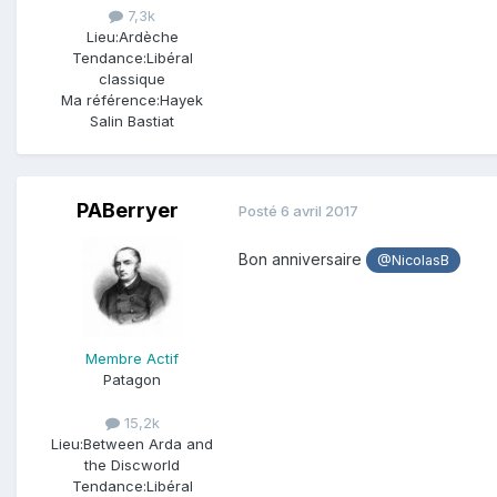
7,3k
Lieu:
Ardèche
Tendance:
Libéral
classique
Ma référence:
Hayek
Salin Bastiat
PABerryer
Posté
6 avril 2017
Bon anniversaire
@NicolasB
Membre Actif
Patagon
15,2k
Lieu:
Between Arda and
the Discworld
Tendance:
Libéral