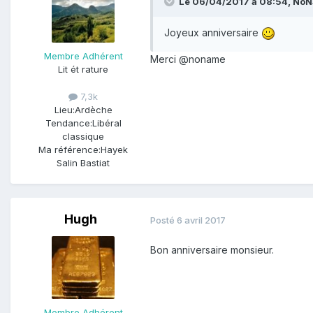
Le 06/04/2017 à 08:54,
NoN
Joyeux anniversaire
Membre Adhérent
Merci
@noname
Lit ét rature
7,3k
Lieu:
Ardèche
Tendance:
Libéral
classique
Ma référence:
Hayek
Salin Bastiat
Hugh
Posté
6 avril 2017
Bon anniversaire monsieur.
Membre Adhérent