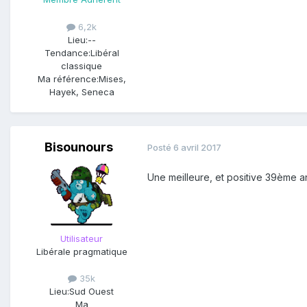
6,2k
Lieu:
--
Tendance:
Libéral
classique
Ma référence:
Mises,
Hayek, Seneca
Bisounours
Posté
6 avril 2017
Une meilleure, et positive 39ème
Utilisateur
Libérale pragmatique
35k
Lieu:
Sud Ouest
Ma