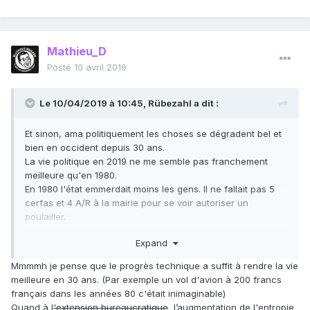
Mathieu_D
Posté
10 avril 2019
Le 10/04/2019 à 10:45,
Rübezahl
a dit :
Et sinon, ama politiquement les choses se dégradent bel et
bien en occident depuis 30 ans.
La vie politique en 2019 ne me semble pas franchement
meilleure qu'en 1980.
En 1980 l'état emmerdait moins les gens. Il ne fallait pas 5
cerfas et 4 A/R à la mairie pour se voir autoriser un
poulailler.
J'ai du mal à voir ça comme "une vie meilleure".
Expand
On est désormais asticoté par l'état 24/7/365. Et ça, il n'y a
pas que les liborgiens qui en sont emmerdés.
Mmmmh je pense que le progrès technique a suffit à rendre la vie
meilleure en 30 ans. (Par exemple un vol d'avion à 200 francs
Si les gens pensaient que les radars sont synonymes de
français dans les années 80 c'était inimaginable)
"vie meilleure", ils n'en auraient pas démontés les 3/4.
Quand à l
'extension bureaucratique
l’augmentation de l'entropie