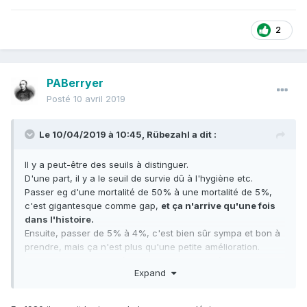
2
PABerryer
Posté
10 avril 2019
Le 10/04/2019 à 10:45,
Rübezahl
a dit :
Il y a peut-être des seuils à distinguer.
D'une part, il y a le seuil de survie dû à l'hygiène etc.
Passer eg d'une mortalité de 50% à une mortalité de 5%,
c'est gigantesque comme gap,
et ça n'arrive qu'une fois
dans l'histoire.
Ensuite, passer de 5% à 4%, c'est bien sûr sympa et bon à
prendre, mais ça n'est plus qu'une petite amélioration.
En ce sens, certaines étapes de grosses améliorations
Expand
(d'une génération à la suivante) sont derrière nous.
Une révolution comme l'eau courante ... c'est pas tous les
jours.