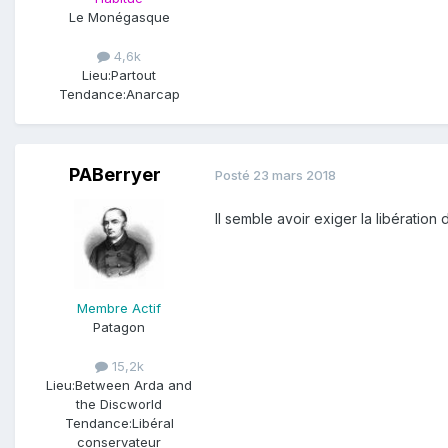
Le Monégasque
4,6k
Lieu:
Partout
Tendance:
Anarcap
PABerryer
Posté
23 mars 2018
Il semble avoir exiger la libératio
Membre Actif
Patagon
15,2k
Lieu:
Between Arda and
the Discworld
Tendance:
Libéral
conservateur