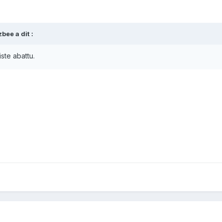
zbee
a dit :
iste abattu.