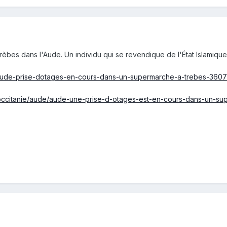
èbes dans l'Aude. Un individu qui se revendique de l'État Islamique a
rs/aude-prise-dotages-en-cours-dans-un-supermarche-a-trebes-360
ce/occitanie/aude/aude-une-prise-d-otages-est-en-cours-dans-un-s