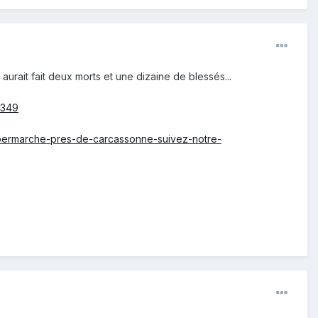
urait fait deux morts et une dizaine de blessés...
7349
upermarche-pres-de-carcassonne-suivez-notre-