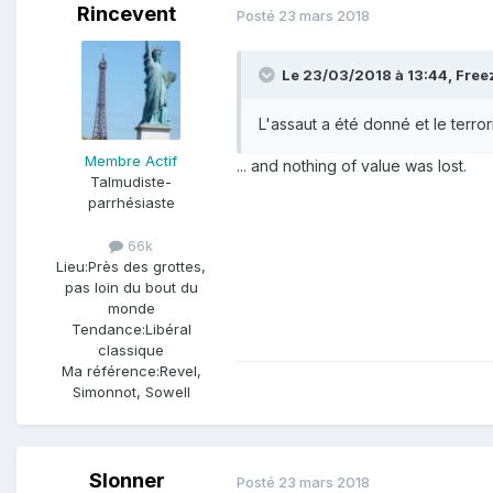
Rincevent
Posté
23 mars 2018
Le 23/03/2018 à 13:44,
Free
L'assaut a été donné et le terror
Membre Actif
... and nothing of value was lost.
Talmudiste-
parrhésiaste
66k
Lieu:
Près des grottes,
pas loin du bout du
monde
Tendance:
Libéral
classique
Ma référence:
Revel,
Simonnot, Sowell
Slonner
Posté
23 mars 2018