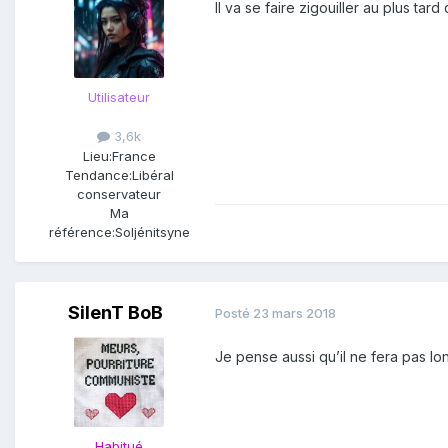
Il va se faire zigouiller au plus tard 
Utilisateur
3,6k
Lieu:
France
Tendance:
Libéral
conservateur
Ma
référence:
Soljénitsyne
SilenT BoB
Posté
23 mars 2018
Je pense aussi qu’il ne fera pas lo
Habitué