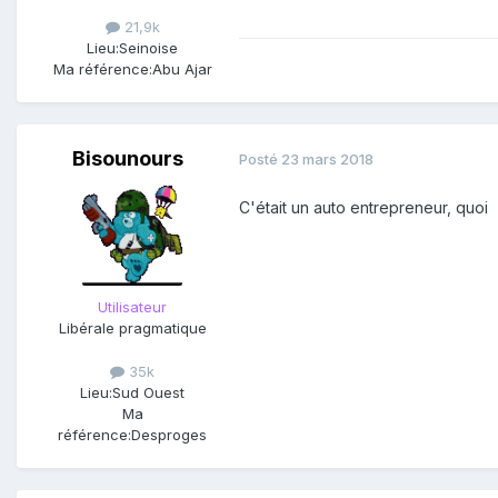
21,9k
Lieu:
Seinoise
Ma référence:
Abu Ajar
Bisounours
Posté
23 mars 2018
C'était un auto entrepreneur, quoi
Utilisateur
Libérale pragmatique
35k
Lieu:
Sud Ouest
Ma
référence:
Desproges