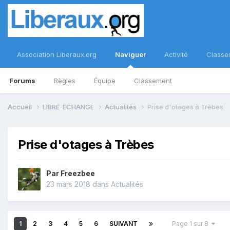
Association Liberaux.org
Naviguer
Activité
Classe
Forums
Règles
Équipe
Classement
Accueil
LIBRE-ECHANGE
Actualités
Prise d'otages à Trèbes
Prise d'otages à Trèbes
Par
Freezbee
23 mars 2018
dans
Actualités
1
2
3
4
5
6
SUIVANT
Page 1 sur 8