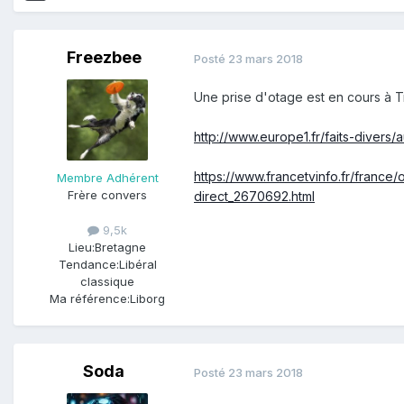
Freezbee
Posté
23 mars 2018
Une prise d'otage est en cours à Tr
http://www.europe1.fr/faits-dive
https://www.francetvinfo.fr/fran
Membre Adhérent
Frère convers
direct_2670692.html
9,5k
Lieu:
Bretagne
Tendance:
Libéral
classique
Ma référence:
Liborg
Soda
Posté
23 mars 2018