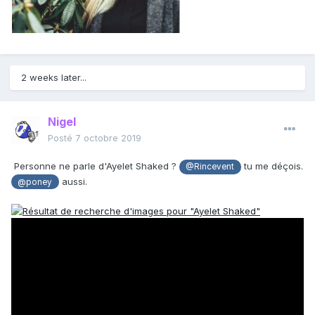
2 weeks later...
Nigel
Posté
7 octobre 2019
Personne ne parle d'Ayelet Shaked ?
tu me déçois.
@Rincevent
aussi.
@poney