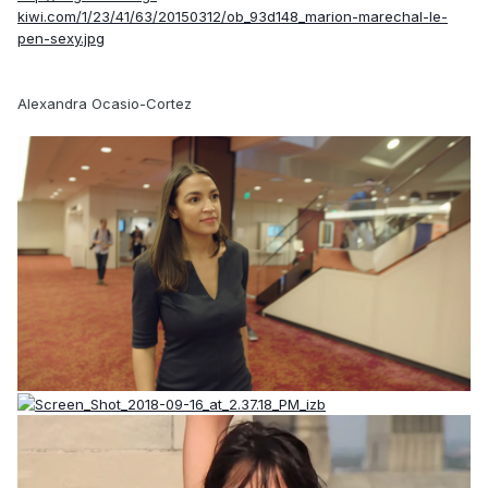
kiwi.com/1/23/41/63/20150312/ob_93d148_marion-marechal-le-
pen-sexy.jpg
Alexandra Ocasio-Cortez