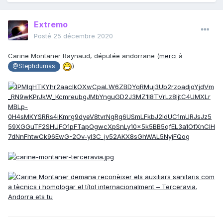
Extremo
Posté
25 décembre 2020
Carine Montaner Raynaud, députée andorrane (
merci
à
)
@Stephdumas