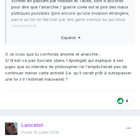
Schmitt en passant par Hobbes et Tacite, sont d'accords
pour dire que l'anarchie / guerre civile est le pire des maux
politiques possibles (pire encore qu'une invasion étrangère,
parce qu'on se fait tuer par des gens connus ou qui nous
ressemblent).
On appelle aussi ça l'état de nature, lorsque chacun n'obéit
Expand
qu'à son propre arbitraire. Hobbes l'a décrit en termes
saisissant.
1/ Je crois que tu confonds anomie et anarchie ;
Une telle situation (note en passant que la terreur totalitaire
2/ N'est-ce pas Socrate (dans l'
Apologie
) qui explique à ses
est anarchique au sens de ma définition) est un mal radical
juges que lui interdire de philosopher ne l'empêcherait pas de
puisque l'individu est absolument incapable d'y poursuivre
continuer mener cette activité (i.e. qu'il serait prêt à outrepasser
sa finalité naturelle (c.a.d la recherche du bonheur). Ce qui
une loi s'il l'estimait mauvaise) ?
n'est même pas vrai d'un régime autoritaire (type Ancien
Régime disons), où on peut encore vivre pas trop mal, avec
un peu de chance.
4
Lancelot
Posté
16 juillet 2019