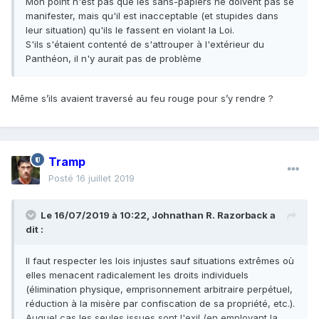
Mon point n'est pas que les sans-papiers ne doivent pas se
manifester, mais qu'il est inacceptable (et stupides dans
leur situation) qu'ils le fassent en violant la Loi.
S'ils s'étaient contenté de s'attrouper à l'extérieur du
Panthéon
, il n'y aurait pas de probl
ème
Même s’ils avaient traversé au feu rouge pour s’y rendre ?
Tramp
Posté
16 juillet 2019
Le 16/07/2019 à 10:22,
Johnathan R. Razorback
a
dit :
Il
faut respecter les lois injustes sauf situations extrêmes où
elles menacent radicalement les droits individuels
(élimination physique, emprisonnement arbitraire perpétuel,
réduction à la misère par confiscation de sa propriété, etc.).
Auquel c
as les seules issues sont l'exil (en employant la