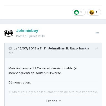
1
1
Johnnieboy
Posté
16 juillet 2019
Le 16/07/2019 à 11:11,
Johnathan R. Razorback
a
dit :
Mais évidemment ! Ce serait déraisonnable (et
inconséquent) de soutenir l'inverse.
Démonstration:
1): Majeure: il n'y a politiquement rien de pire que l'anarchie,
car non seulement la liberté n'y est pas assurée, mais en
Expand
plus elle est menacée d'une manière dénuée de toute