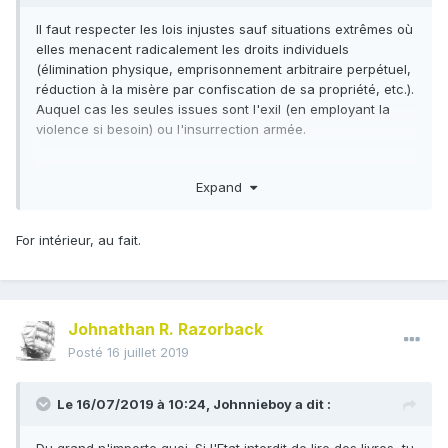
Il faut respecter les lois injustes sauf situations extrêmes où
elles menacent radicalement les droits individuels
(élimination physique, emprisonnement arbitraire perpétuel,
réduction à la misère par confiscation de sa propriété, etc.).
Auquel cas les seules issues sont l'exil (en employant la
violence si besoin) ou l'insurrection armée.
Le reste du temps il faut respecter les lois que nous
Expand
n'approuvons pas, parce que c'est le seul levier politique
pour pouvoir exiger de ceux qui n'approuvent pas nos
principes (par exemple les communistes) qu'ils obéissent
For intérieur, au fait.
aux lois que nous trouvons justes et eux injustes.
Hors cas extrême, il faut obéir à la Loi parce que c'est la
Loi, et non parce qu'elle est toujours bonne en soi.
Johnathan R. Razorback
Obéir à la Loi n'implique d'ailleurs pas de l'approuver en
son
fort intérieur.
Seuls les régimes despotiques ou
Posté
16 juillet 2019
totalitaires exigent non seulement l'obéissance extérieure
mais l'
adhésion
de leur population.
Le 16/07/2019 à 10:24,
Johnnieboy
a dit :
Il y a de fort bonnes remarques de
Julien Freund
sur ces