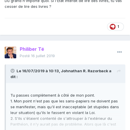
Du grand n'importe quoi. Si l'Etat interdit de lire des livres, tu vas
aux lois que nous trouvons justes et eux injustes.
cesser de lire des livres ?
1
Philiber Té
Posté
16 juillet 2019
Le 16/07/2019 à 10:13,
Johnathan R. Razorback
a
dit :
Tu passes complètement à côté de mon point.
1. Mon point n'est pas que les sans-papiers ne doivent pas
se manifester, mais qu'il est inacceptable (et stupides dans
leur situation) qu'ils le fassent en violant la Loi.
2. S'ils s'étaient contenté de s'attrouper à l'extérieur du
Panthéon, il n'y aurait pas de problème. Alors que là c'est