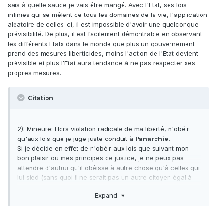
sais à quelle sauce je vais être mangé. Avec l'Etat, ses lois
me garantit les meilleures chances d'être libre,
infinies qui se mêlent de tous les domaines de la vie, l'application
l'accoutumance d'autrui à l'obéissance à la Loi parce que
aléatoire de celles-ci, il est impossible d'avoir une quelconque
c'est la Loi me permettant de lui faire suivre des principes
prévisibilité. De plus, il est facilement démontrable en observant
de justice qu'il conteste lorsque je parviens à faire
les différents Etats dans le monde que plus un gouvernement
respecter les lois que je juge juste.
prend des mesures liberticides, moins l'action de l'Etat devient
prévisible et plus l'Etat aura tendance à ne pas respecter ses
CQFD.
propres mesures.
Edit: je sais bien que ça peut sembler une position contre-
intuitive, mais les alternatives sont soient de délier
Citation
complètement l'individu de l'obéissance envers la loi
(anarchisme), soit de sombrer dans le positivisme juridique
en faisant de toute loi un absolu. Je me place dans la suite
2): Mineure: Hors violation radicale de ma liberté, n'obéir
de Locke et Mises en faisant de la désobéissance légale et
qu'aux lois que je juge juste conduit à
l'anarchie.
de la résistance armée un
ultima ratio
(Mises utilise le
Si je décide en effet de n'obéir aux lois que suivant mon
terme), ce qui exclut bien d'y recourir à chaque fois qu'on
bon plaisir ou mes principes de justice, je ne peux pas
se trouve victime d'une loi débile ou d'un degré modéré
attendre d'autrui qu'il obéisse à autre chose qu'à celles qui
d'oppression (ce qui est plus ou moins toujours le cas,
lui sied (sans quoi il ne serait pas un autre citoyen égal à
historiquement parlant).
moi-même sous la Loi, mais l'esclave de mes décisions).
Or
Expand
toute société est traversée de divergences d'opinions
Post-scriptum: je peux aussi admettre qu'on puisse
sur la nature de la justice et du Bien public
. Il faut donc
légitimement ne pas respecter une loi injuste lorsque les
ordinairement obéir à la Loi pour la seule raison que c'est la