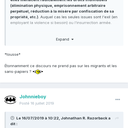
(élimination physique, emprisonnement arbitraire
perpétuel, réduction à la misère par confiscation de sa
propriété, etc.)
. Auquel cas les seules issues sont l'exil (en
employant la violence si besoin) ou l'insurrection armée.
Le reste du temps il faut respecter les lois que nous
Expand
n'approuvons pas, parce que c'est le seul levier politique
pour pouvoir exiger de ceux qui n'approuvent pas nos
principes (par exemple les communistes) qu'ils obéissent
*tousse*
aux lois que nous trouvons justes et eux injustes.
Étonnamment ce discours ne prend pas sur les migrants et les
sans-papiers ?
Johnnieboy
Posté
16 juillet 2019
Le 16/07/2019 à 10:22,
Johnathan R. Razorback
a
dit :