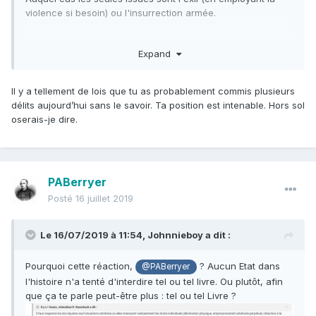
violence si besoin) ou l'insurrection armée.
Le reste du temps il faut respecter les lois que nous
Expand
n'approuvons pas, parce que c'est le seul levier politique
pour pouvoir exiger de ceux qui n'approuvent pas nos
principes (par exemple les communistes) qu'ils obéissent
Il y a tellement de lois que tu as probablement commis plusieurs
aux lois que nous trouvons justes et eux injustes.
délits aujourd’hui sans le savoir. Ta position est intenable. Hors sol
Hors cas extrême, il faut obéir à la Loi parce que c'est la
oserais-je dire.
Loi, et non parce qu'elle est toujours bonne en soi.
Obéir à la Loi n'implique d'ailleurs pas de l'approuver en
son fort intérieur. Seuls les régimes despotiques ou
PABerryer
totalitaires exigent non seulement l'obéissance extérieure
mais l'
adhésion
de leur population.
Posté
16 juillet 2019
Il y a de fort bonnes remarques de
Julien Freund
sur ces
Le 16/07/2019 à 11:54,
Johnnieboy
a dit :
sujets dans les premiers chapitres de
L'Essence de
politique
.
Pourquoi cette réaction,
? Aucun Etat dans
@PABerryer
l'histoire n'a tenté d'interdire tel ou tel livre. Ou plutôt, afin
que ça te parle peut-être plus : tel ou tel Livre ?