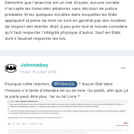
conséquences sont bénignes ou inexistantes parce que le
Démontre que l'anarchie est un mal. Ensuite, aucune société
Loi, faute de quoi la société sombrerait dans l'anarchie /
non-respect de cette loi est rentrée dans les mœurs en
n'accepte les homicides aléatoires sans décision de justice
guerre civile entre factions en désaccord sur le Bien
raison même de son absurdité foncière (par exemple
préalable. Et les quelques sociétés dans lesquelles les Etats
politique.
l'interdiction de traverser au rouge pour les piétons lorsqu'il
appliquent la peine de mort ne sont en général pas des modèles
n'y a personne).
de respect des libertés. Bref, à peu près tout le monde considère
qu'il faut respecter l'intégrité physique d'autrui. Sauf les Etats
dont il faudrait respecter les lois.
Johnnieboy
Posté
16 juillet 2019
Pourquoi cette réaction,
? Aucun Etat dans
@PABerryer
l'histoire n'a tenté d'interdire tel ou tel livre. Ou plutôt, afin que ça
te parle peut-être plus : tel ou tel Livre ?