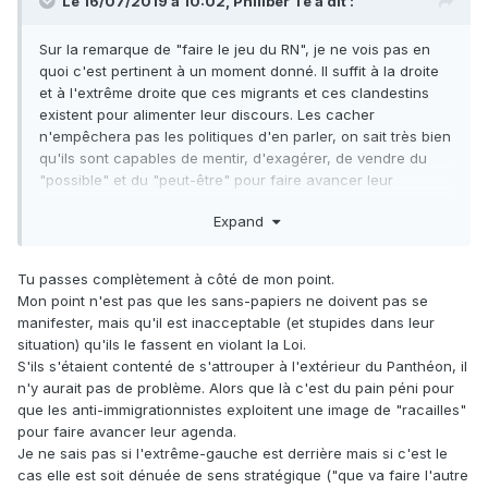
Le 16/07/2019 à 10:02,
Philiber Té
a dit :
Sur la remarque de "faire le jeu du RN", je ne vois pas en
quoi c'est pertinent à un moment donné. Il suffit à la droite
et à l'extrême droite que ces migrants et ces clandestins
existent pour alimenter leur discours. Les cacher
n'empêchera pas les politiques d'en parler, on sait très bien
qu'ils sont capables de mentir, d'exagérer, de vendre du
"possible" et du "peut-être" pour faire avancer leur
idéologie*. On ne devrait plus parler de certains problèmes
Expand
parce que nos ennemis en profiterons pour en parler
également ? C'est absurde.
Tu passes complètement à côté de mon point.
La majorité fait ce constat par magie ou bien les "opprimés"
Mon point n'est pas que les sans-papiers ne doivent pas se
qui se sont plaints de leur condition ont joué un rôle dans
manifester, mais qu'il est inacceptable (et stupides dans leur
cette prise de conscience ?
situation) qu'ils le fassent en violant la Loi.
S'ils s'étaient contenté de s'attrouper à l'extérieur du Panthéon, il
n'y aurait pas de problème. Alors que là c'est du pain péni pour
que les anti-immigrationnistes exploitent une image de "racailles"
pour faire avancer leur agenda.
Je ne sais pas si l'extrême-gauche est derrière mais si c'est le
cas elle est soit dénuée de sens stratégique ("que va faire l'autre