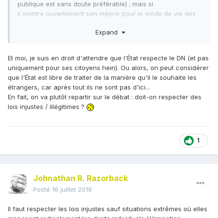
publique est sans doute préférable) ; mais si
il montre ouvertement son mépris pour le mode de vie des
locaux, ces derniers sont en droit de lui montrer de
Expand
l'hostilité (voire la direction de la sortie).
Naturellement, et comme le souligne fort bien
,
@NoName
Et moi, je suis en droit d'attendre que l'État respecte le DN (et pas
dans le cas d'immigrés illégaux, c'est d'autant plus crétin
uniquement pour ses citoyens hein). Ou alors, on peut considérer
de se faire connaître aux autorités de cette manière.
que l'État est libre de traiter de la manière qu'il le souhaite les
étrangers, car après tout ils ne sont pas d'ici...
En fait, on va plutôt repartir sur le débat : doit-on respecter des
lois injustes / illégitimes ?
1
Johnathan R. Razorback
Posté
16 juillet 2019
Il faut respecter les lois injustes sauf situations extrêmes où elles