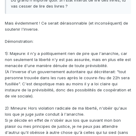
Du grand n'importe quoi. Si l'Etat interdit de lire des livres, tu
sujets dans les premiers chapitres de
L'Essence de
vas cesser de lire des livres ?
politique
.
Mais évidemment ! Ce serait déraisonnable (et inconséquent) de
soutenir l'inverse.
Démonstration:
1): Majeure: il n'y a politiquement rien de pire que l'anarchie, car
non seulement la liberté n'y est pas assurée, mais en plus elle est
menacée d'une manière dénuée de toute prévisibilité.
(A l'inverse d'un gouvernement autoritaire qui décréterait: "tout
personne trouvée dans les rues après le couvre-feu de 22h sera
fusillée". C'est despotique mais au moins il y a loi claire qui
instaure de la prévisibilité, donc des possibilités de coopération et
de vie sociale).
2): Mineure: Hors violation radicale de ma liberté, n'obéir qu'aux
lois que je juge juste conduit à l'anarchie.
Si je décide en effet de n'obéir aux lois que suivant mon bon
plaisir ou mes principes de justice, je ne peux pas attendre
d'autrui qu'il obéisse à autre chose qu'à celles qui lui sied (sans