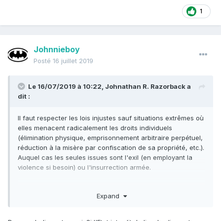
1
Johnnieboy
Posté
16 juillet 2019
Le 16/07/2019 à 10:22,
Johnathan R. Razorback
a
dit :
Il faut respecter les lois injustes sauf situations extrêmes où
elles menacent radicalement les droits individuels
(élimination physique, emprisonnement arbitraire perpétuel,
réduction à la misère par confiscation de sa propriété, etc.).
Auquel cas les seules issues sont l'exil (en employant la
violence si besoin) ou l'insurrection armée.
Le reste du temps il faut respecter les lois que nous
Expand
n'approuvons pas, parce que c'est le seul levier politique
pour pouvoir exiger de ceux qui n'approuvent pas nos
principes (par exemple les communistes) qu'ils obéissent