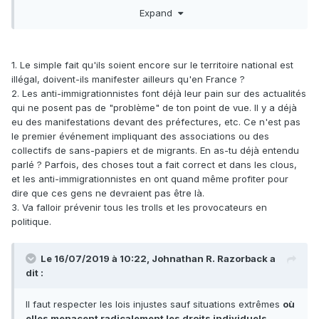
du pain péni pour que les anti-immigrationnistes exploitent
Expand
une image de "racailles" pour faire avancer leur agenda.
Je ne sais pas si l'extrême-gauche est derrière mais si c'est
le cas elle est soit dénué de
sens stratégique ("que va
faire l'autre en fonction de ce que je vais faire ?"
), soit
1. Le simple fait qu'ils soient encore sur le territoire national est
totalement cynique vis-à-vis des clandestins en les mettant
illégal, doivent-ils manifester ailleurs qu'en France ?
dans la mouisse juste pour causer de l'agitation et attenter
2. Les anti-immigrationnistes font déjà leur pain sur des actualités
aux symboles honnies de la République.
qui ne posent pas de "problème" de ton point de vue. Il y a déjà
eu des manifestations devant des préfectures, etc. Ce n'est pas
le premier événement impliquant des associations ou des
collectifs de sans-papiers et de migrants. En as-tu déjà entendu
parlé ? Parfois, des choses tout a fait correct et dans les clous,
et les anti-immigrationnistes en ont quand même profiter pour
dire que ces gens ne devraient pas être là.
3. Va falloir prévenir tous les trolls et les provocateurs en
politique.
Le 16/07/2019 à 10:22,
Johnathan R. Razorback
a
dit :
Il faut respecter les lois injustes sauf situations extrêmes
où
elles menacent radicalement les droits individuels