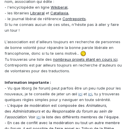
nom, association qui édite :
- l'encyclopédie en ligne
Wikiberal
,
- les librairies
Librairal
et
Catallaxia
,
- le journal libéral de référence
Contrepoints
.
Si tu ne connais aucun de ces sites, n'hésite pas à aller y faire
un tour !
L'association est d'ailleurs toujours en recherche de personnes
de bonne volonté pour répandre la bonne parole libérale en
francophonie, donc si tu te sens motivé...
Tu trouveras une liste des
nombreux projets étant en cours ici
.
Contrepoints est par ailleurs toujours en recherche d'auteurs ou
de volontaires pour des traductions.
Information importante :
-
Vu que liborg (le forum) peut parfois être un peu rude pour les
nouveaux, je te conseille de jeter un œil
ici
et
ici
, tu y trouveras
quelques règles simples pour y naviguer en toute sérénité.
- L'équipe de modération est composée des
Animateurs
,
des
Administrateurs
et du
Responsable du forum au sein de
l'association
. Voir
ici
la liste des différents membres de l'équipe.
- En cas de conflit avec la modération ou tout un autre membre
du forum, il est possible de faire appel au Tribun de la Plèbe,