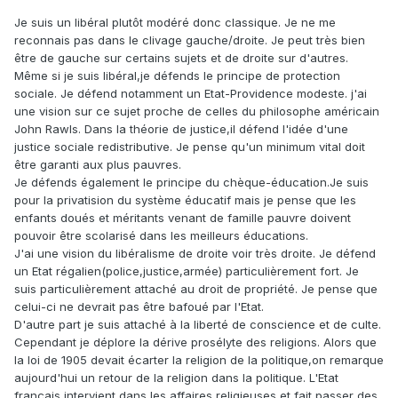
Je suis un libéral plutôt modéré donc classique. Je ne me
reconnais pas dans le clivage gauche/droite. Je peut très bien
être de gauche sur certains sujets et de droite sur d'autres.
Même si je suis libéral,je défends le principe de protection
sociale. Je défend notamment un Etat-Providence modeste. j'ai
une vision sur ce sujet proche de celles du philosophe américain
John Rawls. Dans la théorie de justice,il défend l'idée d'une
justice sociale redistributive. Je pense qu'un minimum vital doit
être garanti aux plus pauvres.
Je défends également le principe du chèque-éducation.Je suis
pour la privatision du système éducatif mais je pense que les
enfants doués et méritants venant de famille pauvre doivent
pouvoir être scolarisé dans les meilleurs éducations.
J'ai une vision du libéralisme de droite voir très droite. Je défend
un Etat régalien(police,justice,armée) particulièrement fort. Je
suis particulièrement attaché au droit de propriété. Je pense que
celui-ci ne devrait pas être bafoué par l'Etat.
D'autre part je suis attaché à la liberté de conscience et de culte.
Cependant je déplore la dérive prosélyte des religions. Alors que
la loi de 1905 devait écarter la religion de la politique,on remarque
aujourd'hui un retour de la religion dans la politique. L'Etat
français intervient dans les affaires religieuses et fait passer des