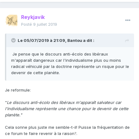
- ce faisant, ils poussent à la mauvaise allocation des
ressources dans la lutte contre le RCA en cherchant à
Reykjavik
développer des technologies hors de portée plutôt que de
développer des solutions effectivement utilisables type
Posté
9 juillet 2019
centrale au thorium
- ils poussent à l'application de réglementations absurdes
Le 05/07/2019 à 21:09,
Bantou
a dit :
en matière d'efficacité énergétique qui n'est rien de moins
que du motte and bailey (sur les particules fines etc...)
Je pense que le discours anti-écolo des libéraux
- ils véhiculent un message alarmiste et Catastrophique
m'apparaît dangereux car l'individualisme plus ou moins
exagéré qui donne l'impression que tout est perdu et que
radical véhiculé par la doctrine représente un risque pour le
rien ne s'arrange, ce qui est factuellement faux et détruit la
devenir de cette planète.
volonté de régler le problème: si on a déjà perdu, pas la
peine de se battre
- ils accompagnent souvent ces positions de discours anti
Je reformule:
sciences (anti vaxx, croyances mystiques ridicules,
antispecisme bas de gamme, gogoleries SJW)
"
Le discours anti-écolo des libéraux m'apparaît salvateur car
- ils combattent activement toute forme d'écologie pro-
l'individualisme représente une chance pour le devenir de cette
technologie en combattant les OGM et le glyphosate ainsi
planète."
que d'autres solutions efficaces type agriculture de
conservation, paturage regeneratif etc...
Cela sonne plus juste me semble-t-il! Puisse la fréquentation de
- leurs discours sont bien plus concentrés sur la
ce forum te faire revenir à la raison
.
?
repentance et les lamentations morales que sur la volonté