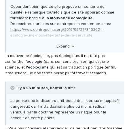
Cependant bien que ce site propose un contenu de
qualité,je remarque toutefois que ce site apparaît comme
fortement hostile à
la mouvance écologique
.
De nombreux articles sur contrepoints vont en ce sens:
https://www.contrepoints.org/2019/05/27/345362-l-
ecologie-une-nouvelle-route-de-la-servitude
https://www.contrepoints.org/2019/06/14/346744-
Expand
rechauffement-climatique-lhysterie
La mouvance écologiste, pas écologique. Il ne faut pas
confondre
l'écologie
(dans son sens premier) qui est une
science, et
l'écologisme
qui est sa traduction politique (enfin,
"traduction"... le bon terme serait plutôt travestissement).
il y a 26 minutes, Bantou a dit :
Je pense que le discours anti-écolo des libéraux m'apparaît
dangereux car l'individualisme plus ou moins radical
véhiculé par la doctrine représente un risque pour le
devenir de cette planète.
Il n'y a pas
d'individualisme
radical, ça ne veut rien dire (désolée