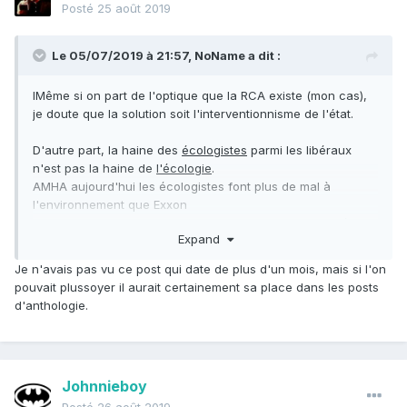
Posté
25 août 2019
Le 05/07/2019 à 21:57,
NoName
a dit :
IMême si on part de l'optique que la RCA existe (mon cas),
je doute que la solution soit l'interventionnisme de l'état.
D'autre part, la haine des
écologistes
parmi les libéraux
n'est pas la haine de
l'écologie
.
AMHA aujourd'hui les écologistes font plus de mal à
l'environnement que Exxon
- ils combattent activement les recherches sur le nucléaire
Expand
civil qui est la seule source scalable et reproductible
d'énergie décarbonée à grande échelle et tenable sur le
Je n'avais pas vu ce post qui date de plus d'un mois, mais si l'on
long terme
pouvait plussoyer il aurait certainement sa place dans les posts
- ils combattent la création de barrages hydroélectriques
d'anthologie.
qui est la seule grande source d'énergie renouvelable
décarbonée efficace et reproductible en grande quantité
dans le monde
- ils encouragent et propagent les mensonges massifs sur
Johnnieboy
les ENR qui obligent à pallier leur absolue inefficacité par du
charbon ultra polluant (et radioactif Btw)