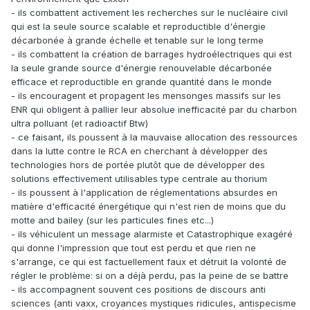
- ils combattent activement les recherches sur le nucléaire civil
qui est la seule source scalable et reproductible d'énergie
décarbonée à grande échelle et tenable sur le long terme
- ils combattent la création de barrages hydroélectriques qui est
la seule grande source d'énergie renouvelable décarbonée
efficace et reproductible en grande quantité dans le monde
- ils encouragent et propagent les mensonges massifs sur les
ENR qui obligent à pallier leur absolue inefficacité par du charbon
ultra polluant (et radioactif Btw)
- ce faisant, ils poussent à la mauvaise allocation des ressources
dans la lutte contre le RCA en cherchant à développer des
technologies hors de portée plutôt que de développer des
solutions effectivement utilisables type centrale au thorium
- ils poussent à l'application de réglementations absurdes en
matière d'efficacité énergétique qui n'est rien de moins que du
motte and bailey (sur les particules fines etc...)
- ils véhiculent un message alarmiste et Catastrophique exagéré
qui donne l'impression que tout est perdu et que rien ne
s'arrange, ce qui est factuellement faux et détruit la volonté de
régler le problème: si on a déjà perdu, pas la peine de se battre
- ils accompagnent souvent ces positions de discours anti
sciences (anti vaxx, croyances mystiques ridicules, antispecisme