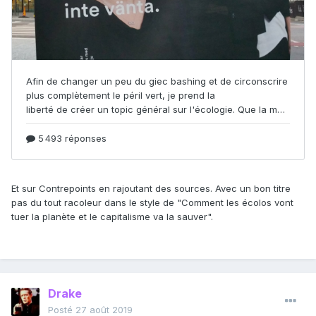
faisable. Mais en faisant ça, ils font croire qu'il y a
impossibilité entre les deux, et poussent une partie des
gens à faire un choix qui n'a pas lieu d'exister
- un grand nombre d'ecologistes sont de plus de gros
poseurs hypocrites et des gourous de salon qui se font
prendre la main dans le sac à voyager en avion dix fois par
an en première classe ou à posséder dix bagnoles, etc...
Et sur Contrepoints en rajoutant des sources. Avec un bon titre
pas du tout racoleur dans le style de "Comment les écolos vont
tuer la planète et le capitalisme va la sauver".
Drake
Posté
27 août 2019