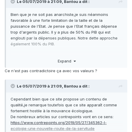
Le 05/07/2019 à 21:09,
Bantou
a dit :
Bien que je ne soit pas anarchiste,je suis néanmoins
favorable à une forte limitation de la taille et de la
puissance de l'Etat. Je pense que l'Etat français dépense
trop d'argents public. Il y a plus de 50% du PIB qui est
englouti par la dépenses publiques. Notre dette approche
également 100% du PIB.
l'individualisme plus ou moins radical véhiculé par la
Expand
doctrine représente un risque pour le devenir de cette
planète.
Ce n'est pas contradictoire ça avec vos valeurs ?
Le 05/07/2019 à 21:09,
Bantou
a dit :
Cependant bien que ce site propose un contenu de
qualité,je remarque toutefois que ce site apparaît comme
fortement hostile à la mouvance écologique.
De nombreux articles sur contrepoints vont en ce sens:
https://www.contrepoints.org/2019/05/27/345362-l-
ecologie-une-nouvelle-route-de-la-servitude