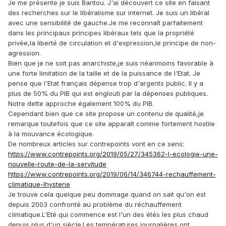
Je me présente je suis Bantou. J'ai découvert ce site en faisant
des recherches sur le libéralisme sur internet. Je suis un libéral
avec une sensibilité de gauche.Je me reconnaît parfaitement
dans les principaux principes libéraux tels que la propriété
privée,la liberté de circulation et d'expression,le principe de non-
agression.
Bien que je ne soit pas anarchiste,je suis néanmoins favorable à
une forte limitation de la taille et de la puissance de l'Etat. Je
pense que l'Etat français dépense trop d'argents public. Il y a
plus de 50% du PIB qui est englouti par la dépenses publiques.
Notre dette approche également 100% du PIB.
Cependant bien que ce site propose un contenu de qualité,je
remarque toutefois que ce site apparaît comme fortement hostile
à la mouvance écologique.
De nombreux articles sur contrepoints vont en ce sens:
https://www.contrepoints.org/2019/05/27/345362-l-ecologie-une-
nouvelle-route-de-la-servitude
https://www.contrepoints.org/2019/06/14/346744-rechauffement-
climatique-lhysterie
Je trouve cela quelque peu dommage quand on sait qu'on est
depuis 2003 confronté au problème du réchauffement
climatique.L'Eté qui commence est l'un des étés les plus chaud
depuis plus d'un siècle.Les températures journalières ont