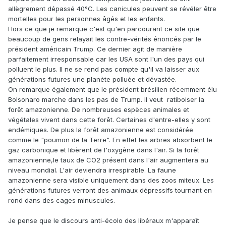
allègrement dépassé 40°C. Les canicules peuvent se révéler être
mortelles pour les personnes âgés et les enfants.
Hors ce que je remarque c'est qu'en parcourant ce site que
beaucoup de gens relayait les contre-vérités énoncés par le
président américain Trump. Ce dernier agit de manière
parfaitement irresponsable car les USA sont l'un des pays qui
polluent le plus. Il ne se rend pas compte qu'il va laisser aux
générations futures une planète polluée et dévastée.
On remarque également que le président brésilien récemment élu
Bolsonaro marche dans les pas de Trump. Il veut ratiboiser la
forêt amazonienne. De nombreuses espèces animales et
végétales vivent dans cette forêt. Certaines d'entre-elles y sont
endémiques. De plus la forêt amazonienne est considérée
comme le "poumon de la Terre". En effet les arbres absorbent le
gaz carbonique et libèrent de l'oxygène dans l'air. Si la forêt
amazonienne,le taux de CO2 présent dans l'air augmentera au
niveau mondial. L'air deviendra irrespirable. La faune
amazonienne sera visible uniquement dans des zoos miteux. Les
générations futures verront des animaux dépressifs tournant en
rond dans des cages minuscules.
Je pense que le discours anti-écolo des libéraux m'apparaît