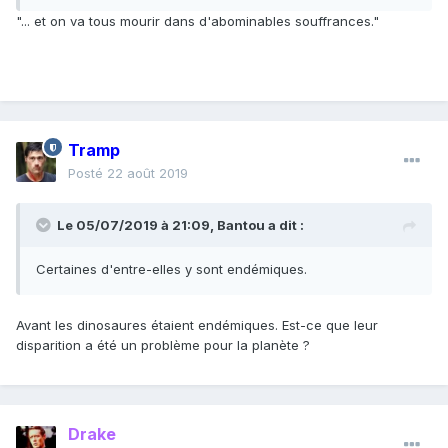
mondial. L'air deviendra irrespirable. La faune amazonienne
faisable. Mais en faisant ça, ils font croire qu'il y a
"... et on va tous mourir dans d'abominables souffrances."
sera visible uniquement dans des zoos miteux. Les
impossibilité entre les deux, et poussent une partie des
générations futures verront des animaux dépressifs
gens à faire un choix qui n'a pas lieu d'exister
tournant en rond dans des cages minuscules. Je pense que
- un grand nombre d'ecologistes sont de plus de gros
le discours anti-écolo des libéraux m'apparaît dangereux
poseurs hypocrites et des gourous de salon qui se font
car l'individualisme plus ou moins radical véhiculé par la
prendre la main dans le sac à voyager en avion dix fois par
doctrine représente un risque pour le devenir de cette
an en première classe ou à posséder dix bagnoles, etc...
Tramp
planète.
Posté
22 août 2019
Le 05/07/2019 à 21:09,
Bantou
a dit :
Certaines d'entre-elles y sont endémiques.
Avant les dinosaures étaient endémiques. Est-ce que leur
disparition a été un problème pour la planète ?
Drake