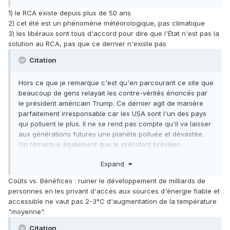
1) le RCA existe depuis plus de 50 ans
2) cet été est un phénomène météorologique, pas climatique
3) les libéraux sont tous d'accord pour dire que l'État n'est pas la
solution au RCA, pas que ce dernier n'existe pas
Citation
Hors ce que je remarque c'est qu'en parcourant ce site que
beaucoup de gens relayait les
contre-vérités énoncés par
le président américain Trump. Ce dernier agit de manière
parfaiteme
nt irresponsable car les USA sont l'un des pays
qui polluent le plus. Il ne se rend pas compte qu
'il va laisser
aux générations futures une planète polluée et
déva
s
tée.
On remarque égalem
ent que le président brésilien
récemment élu Bolsonaro marche dans les pa
s de Trump.
Expand
Coûts vs. Bénéfices : ruiner le développement de milliards de
personnes en les privant d'accès aux sources d'énergie fiable et
accessible ne vaut pas 2-3°C d'augmentation de la température
"moyenne".
Citation