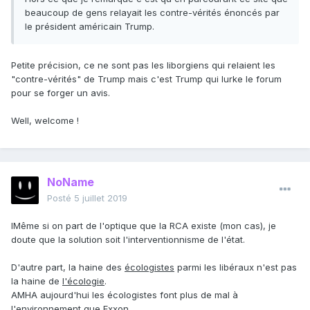
beau
coup de gens relayait les contre-vérités énoncés par
taux de CO2 présent dans l'air augmentera au niveau
le président américain Trump.
mondial. L'air deviendra irrespirable. La faune amazonienne
sera visible uniquement dans des zoos miteux. Les
générations futures verront des animaux dépressifs
Petite précision, ce ne sont pas les liborgiens qui relaient les
tournant en rond dans des cages minuscules.
"contre-vérités" de Trump mais c'est Trump qui lurke le forum
pour se forger un avis.
Je pense que le discours anti-écolo des libéraux m'apparaît
dangereux car l'individualisme plus ou moins radical
Well, welcome !
véhiculé par la doctrine représente un risque pour le
devenir de cette planète.
NoName
Posté
5 juillet 2019
IMême si on part de l'optique que la RCA existe (mon cas), je
doute que la solution soit l'interventionnisme de l'état.
D'autre part, la haine des
écologistes
parmi les libéraux n'est pas
la haine de
l'écologie
.
AMHA aujourd'hui les écologistes font plus de mal à
l'environnement que Exxon