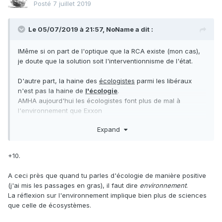
Posté
7 juillet 2019
Le 05/07/2019 à 21:57,
NoName
a dit :
IMême si on part de l'optique que la RCA existe (mon cas),
je doute que la solution soit l'interventionnisme de l'état.
D'autre part, la haine des
écologistes
parmi les libéraux
n'est pas la haine de
l'écologie
.
AMHA aujourd'hui les écologistes font plus de mal à
l'environnement que Exxon
- ils combattent activement les recherches sur le nucléaire
Expand
civil qui est la seule source scalable et reproductible
d'énergie décarbonée à grande échelle et tenable sur le
long terme
+10.
- ils combattent la création de barrages hydroélectriques
qui est la seule grande source d'énergie renouvelable
A ceci près que quand tu parles d'écologie de manière positive
décarbonée efficace et reproductible en grande quantité
(j'ai mis les passages en gras), il faut dire
environnement
.
dans le monde
La réflexion sur l'environnement implique bien plus de sciences
- ils encouragent et propagent les mensonges massifs sur
que celle de écosystèmes.
les ENR qui obligent à pallier leur absolue inefficacité par du
charbon ultra polluant (et radioactif Btw)