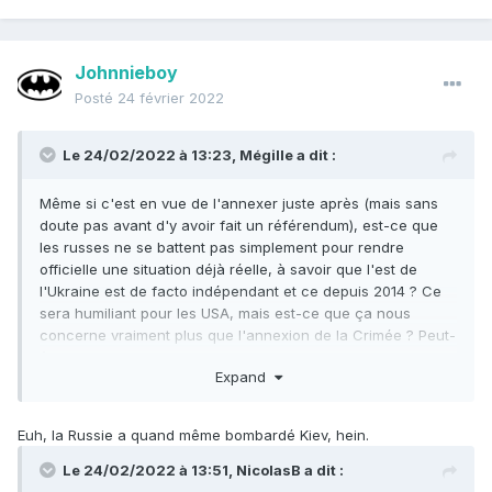
Johnnieboy
Posté
24 février 2022
Le 24/02/2022 à 13:23,
Mégille
a dit :
Même si c'est en vue de l'annexer juste après (mais sans
doute pas avant d'y avoir fait un référendum), est-ce que
les russes ne se battent pas simplement pour rendre
officielle une situation déjà réelle, à savoir que l'est de
l'Ukraine est de facto indépendant et ce depuis 2014 ? Ce
sera humiliant pour les USA, mais est-ce que ça nous
concerne vraiment plus que l'annexion de la Crimée ? Peut-
être que Poutine est fou au point de continuer ensuite avec
Expand
les baltes et la Finlande, mais ce serait extrêmement
différent, ceux là ne sortent pas de près de 20 ans de crise
et de conflit interne entre nationalistes et pro-russes, et
Euh, la Russie a quand même bombardé Kiev, hein.
n'ont pas de territoires occupés depuis près d'une
décennie par des mercenaires à la solde de Moscou.
Le 24/02/2022 à 13:51,
NicolasB
a dit :
Ce qui risque de suivre, par contre, est le retour du plan