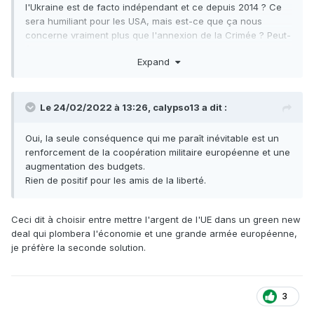
l'Ukraine est de facto indépendant et ce depuis 2014 ? Ce
sera humiliant pour les USA, mais est-ce que ça nous
concerne vraiment plus que l'annexion de la Crimée ? Peut-
être que Poutine est fou au point de continuer ensuite avec
Expand
les baltes et la Finlande, mais ce serait extrêmement
différent, ceux là ne sortent pas de près de 20 ans de crise
et de conflit interne entre nationalistes et pro-russes, et
n'ont pas de territoires occupés depuis près d'une
Le 24/02/2022 à 13:26,
calypso13
a dit :
décennie par des mercenaires à la solde de Moscou.
Ce qui risque de suivre, par contre, est le retour du plan
Oui, la seule conséquence qui me paraît inévitable est un
pour "l'Europe de la défense", qui fera de l'UE,
renforcement de la coopération militaire européenne et une
concrètement, un état fédéral.
augmentation des budgets.
Rien de positif pour les amis de la liberté.
Ceci dit à choisir entre mettre l'argent de l'UE dans un green new
deal qui plombera l'économie et une grande armée européenne,
je préfère la seconde solution.
3