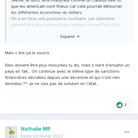
19eme, et donc être interprété comme un causus belli. Et
que les américain sont frileux car cela pourrait détourner
les différentes économies du dollars.
On a en face une puissance nucléaire. Les sanctions
doivent être plus mesurés que lorsque l'on est face à la
Corée du Nord, l’Iran, l’Irak ou la Libye.
Expand
Mais c'est ça le soucis.
Elles doivent être plus mesurées tu dis, mais il vient d'envahir un
pays en fait... On continue avec le même type de sanctions
financières décidées depuis une décennie et qui n'ont rien
données ?? Je ne vois pas de solution en l'état...
1
Nathalie MP
Posté
24 février 2022