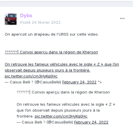
Dybs
Posté
24 février 2022
On apercoit un drapeau de l'URSS sur cette video.
| Convoi aperçu dans la région de Kherson
??
??
??
?
On retrouve les fameux véhicules avec le sigle « Z » que l’on
observait depuis plusieurs jours à la frontière.
pic.twitter.com/cm3HyKq0Hc
— Casus Belli
(@CasusBellii)
February 24, 2022
">
?
| Convoi aperçu dans la région de Kherson
??
??
??
?
On retrouve les fameux véhicules avec le sigle « Z »
que l’on observait depuis plusieurs jours à la
frontière.
pic.twitter.com/cm3HyKq0Hc
— Casus Belli
(@CasusBellii)
February 24, 2022
?