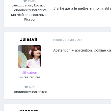
14,6k
Lieu:
Location, Location
J'ai hésité à le mettre en nominatif 
Tendance:
Minarchiste
Ma référence:
Balthazar
Picsou
JulesVil
Posté
28 avril 2017
Abstention + abstention. Comme ça j
Utilisateur
Lis tes ratures
1,7k
Tendance:
Minarchiste