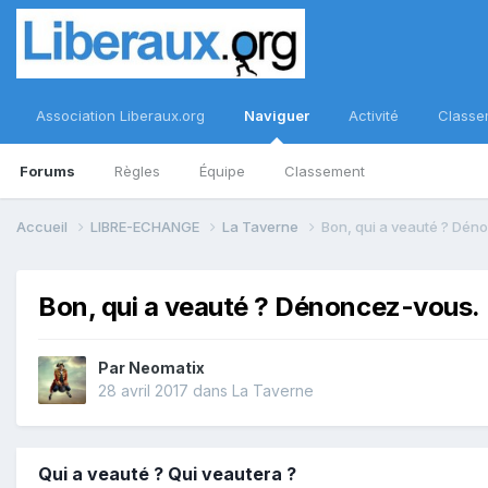
Association Liberaux.org
Naviguer
Activité
Classe
Forums
Règles
Équipe
Classement
Accueil
LIBRE-ECHANGE
La Taverne
Bon, qui a veauté ? Dén
Bon, qui a veauté ? Dénoncez-vous.
Par
Neomatix
28 avril 2017
dans
La Taverne
Qui a veauté ? Qui veautera ?