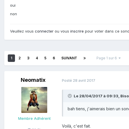
oui
non
Veuillez vous
connecter
ou vous
inscrire
pour voter dans ce son
1
2
3
4
5
6
SUIVANT
Page 1 sur 6
Neomatix
Posté
28 avril 2017
Le 28/04/2017 à 09:33,
Bis
bah tiens, j'aimerais bien un so
Membre Adhérent
Voilà, c'est fait.