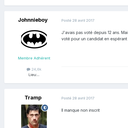
Johnnieboy
Posté
28 avril 2017
J'avais pas voté depuis 12 ans. Mais 
voté pour un candidat en espérant q
Membre Adhérent
24,6k
Lieu:
...
Tramp
Posté
28 avril 2017
Il manque non inscrit