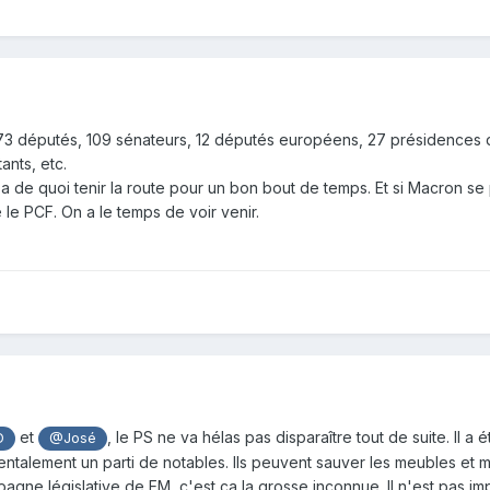
e 273 députés, 109 sénateurs, 12 députés européens, 27 présidences
nts, etc.
l a de quoi tenir la route pour un bon bout de temps. Et si Macron se 
re le PCF. On a le temps de voir venir.
et
, le PS ne va hélas pas disparaître tout de suite. Il a 
D
@José
entalement un parti de notables. Ils peuvent sauver les meubles et ma
agne législative de EM, c'est ça la grosse inconnue. Il n'est pas im