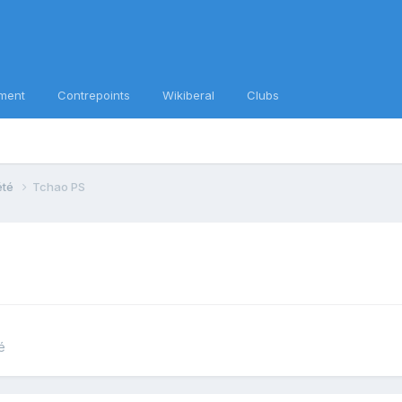
ment
Contrepoints
Wikiberal
Clubs
iété
Tchao PS
é