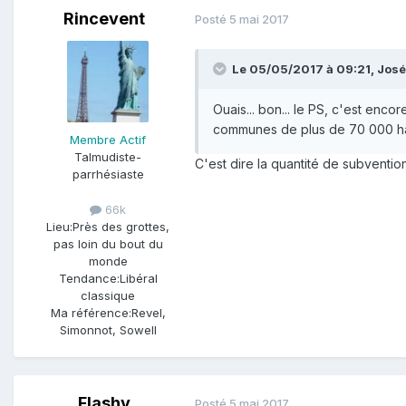
Rincevent
Posté
5 mai 2017
Le 05/05/2017 à 09:21,
José
Ouais... bon... le PS, c'est en
communes de plus de 70 000 hab
Membre Actif
Talmudiste-
C'est dire la quantité de subventio
parrhésiaste
66k
Lieu:
Près des grottes,
pas loin du bout du
monde
Tendance:
Libéral
classique
Ma référence:
Revel,
Simonnot, Sowell
Flashy
Posté
5 mai 2017