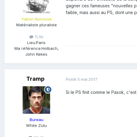
gagner ces fameuses "nouvelles perso
faible, mais aussi au PS, dont une 
Yabon Nonosse
Matérialiste pluraliste
11,9k
Lieu:
Paris
Ma référence:
Holbach,
John Kekes
Tramp
Posté
5 mai 2017
Si le PS finit comme le Pasok, c'e
Bureau
White Zulu