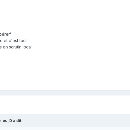
pérer".
 et c'est tout.
en scrutin local.
hieu_D
a dit :