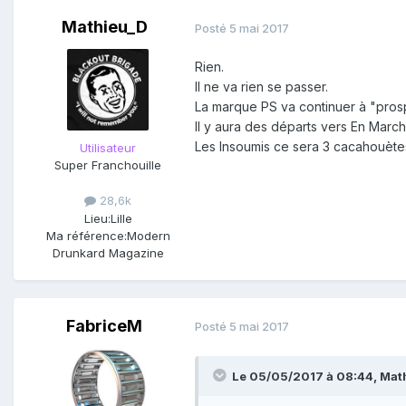
Mathieu_D
Posté
5 mai 2017
Rien.
Il ne va rien se passer.
La marque PS va continuer à "pros
Il y aura des départs vers En Marche
Les Insoumis ce sera 3 cacahouètes 
Utilisateur
Super Franchouille
28,6k
Lieu:
Lille
Ma référence:
Modern
Drunkard Magazine
FabriceM
Posté
5 mai 2017
Le 05/05/2017 à 08:44,
Mat