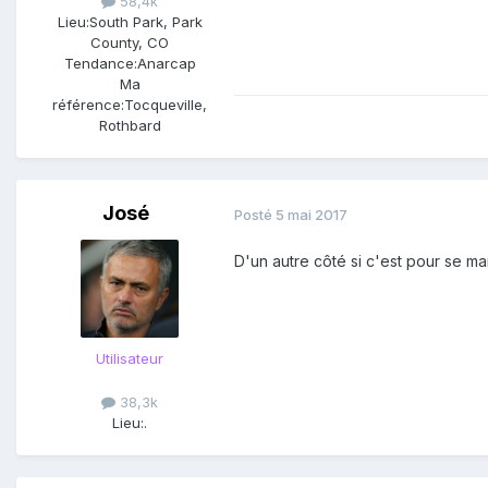
58,4k
Lieu:
South Park, Park
County, CO
Tendance:
Anarcap
Ma
référence:
Tocqueville,
Rothbard
José
Posté
5 mai 2017
D'un autre côté si c'est pour se man
Utilisateur
38,3k
Lieu:
.