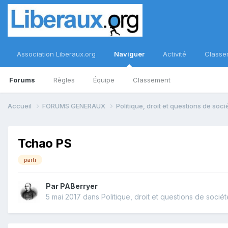
Association Liberaux.org
Naviguer
Activité
Classe
Forums
Règles
Équipe
Classement
Accueil
FORUMS GENERAUX
Politique, droit et questions de soc
Tchao PS
parti
Par
PABerryer
5 mai 2017
dans
Politique, droit et questions de sociét