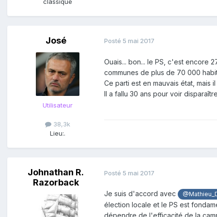
classique
José
Posté
5 mai 2017
Ouais... bon... le PS, c'est encor
communes de plus de 70 000 habita
Ce parti est en mauvais état, mais i
Il a fallu 30 ans pour voir disparaît
Utilisateur
38,3k
Lieu:
.
Johnathan R.
Posté
5 mai 2017
Razorback
Je suis d'accord avec
@Mathieu_
élection locale et le PS est fondam
dépendre de l'efficacité de la camp