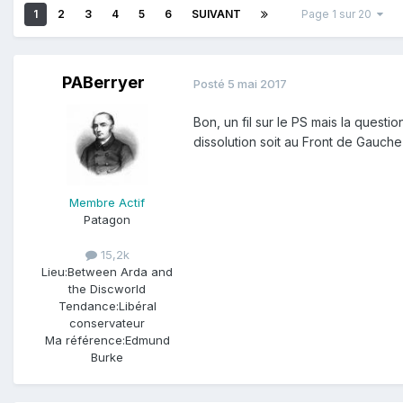
1
2
3
4
5
6
SUIVANT
Page 1 sur 20
PABerryer
Posté
5 mai 2017
Bon, un fil sur le PS mais la quest
dissolution soit au Front de Gauch
Membre Actif
Patagon
15,2k
Lieu:
Between Arda and
the Discworld
Tendance:
Libéral
conservateur
Ma référence:
Edmund
Burke