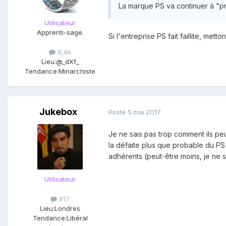
La marque PS va continuer à "p
Utilisateur
Apprenti-sage.
Si l'entreprise PS fait faillite, met
8,4k
Lieu:
@_dXf_
Tendance:
Minarchiste
Jukebox
Posté
5 mai 2017
Je ne sais pas trop comment ils pe
la défaite plus que probable du PS a
adhérents (peut-être moins, je ne sa
Utilisateur
917
Lieu:
Londres
Tendance:
Libéral