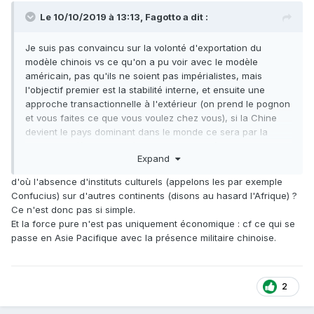
Le 10/10/2019 à 13:13,
Fagotto
a dit :
Je suis pas convaincu sur la volonté d'exportation du
modèle chinois vs ce qu'on a pu voir avec le modèle
américain, pas qu'ils ne soient pas impérialistes, mais
l'objectif premier est la stabilité interne, et ensuite une
approche transactionnelle à l'extérieur (on prend le pognon
et vous faites ce que vous voulez chez vous), si la Chine
devient le pays dominant dans le monde ce sera par la
force pure (économique) plus que par la séduction soft
Expand
power.
d'où l'absence d'instituts culturels (appelons les par exemple
Confucius) sur d'autres continents (disons au hasard l'Afrique) ?
Ce n'est donc pas si simple.
Et la force pure n'est pas uniquement économique : cf ce qui se
passe en Asie Pacifique avec la présence militaire chinoise.
2