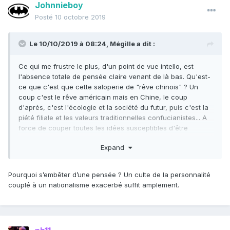
Johnnieboy
Posté
10 octobre 2019
Le 10/10/2019 à 08:24,
Mégille
a dit :
Ce qui me frustre le plus, d'un point de vue intello, est
l'absence totale de pensée claire venant de là bas. Qu'est-
ce que c'est que cette saloperie de "rêve chinois" ? Un
coup c'est le rêve américain mais en Chine, le coup
d'après, c'est l'écologie et la société du futur, puis c'est la
piété filiale et les valeurs traditionnelles confucianistes... A
force de couper toutes les idées susceptibles d'être
subversives, j'ai l'impression qu'ils ont juste littéralement tué
Expand
la pensée, et se contentent désormais seulement de
postures et de professions de foi. Quand on lit Xi, pareil, il y
a un simple pragmatisme comptable, une raison seulement
Pourquoi s’embêter d’une pensée ? Un culte de la personnalité
instrumentale, sans aucune réflexivité ni finalité. Je préfère
couplé à un nationalisme exacerbé suffit amplement.
encore le petit livre rouge, lui au moins avait un sens.
Et rien de tout ça, et du modèle chinois, n'est intrinsèque à
la culture chinoise, c'est important de le rappeler. Taïwan,