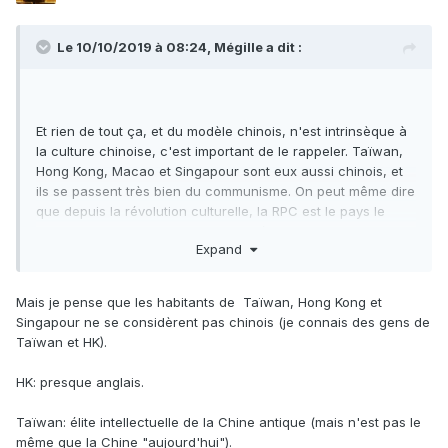
ils se passent très bien du communisme. On peut même dire
que depuis la révolution culturelle, la RPC est le pays le
Le 10/10/2019 à 08:24,
Mégille
a dit :
moins culturellement chinois de la région.
Et rien de tout ça, et du modèle chinois, n'est intrinsèque à
la culture chinoise, c'est important de le rappeler. Taïwan,
Hong Kong, Macao et Singapour sont eux aussi chinois, et
ils se passent très bien du communisme. On peut même dire
que depuis la révolution culturelle, la RPC est le pays le
moins culturellement chinois de la région.
Expand
Mais je pense que les habitants de Taïwan, Hong Kong et
Singapour ne se considèrent pas chinois (je connais des gens de
Taïwan et HK).
HK: presque anglais.
Taïwan: élite intellectuelle de la Chine antique (mais n'est pas le
même que la Chine "aujourd'hui").