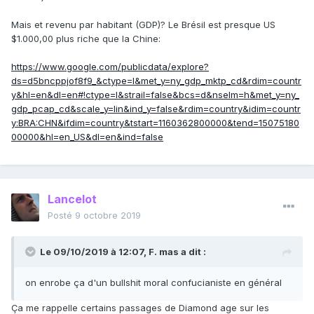
Mais et revenu par habitant (GDP)? Le Brésil est presque US
$1.000,00 plus riche que la Chine:
https://www.google.com/publicdata/explore?
ds=d5bncppjof8f9_&ctype=l&met_y=ny_gdp_mktp_cd&rdim=countr
y&hl=en&dl=en#!ctype=l&strail=false&bcs=d&nselm=h&met_y=ny_
gdp_pcap_cd&scale_y=lin&ind_y=false&rdim=country&idim=countr
y:BRA:CHN&ifdim=country&tstart=1160362800000&tend=15075180
00000&hl=en_US&dl=en&ind=false
Lancelot
Posté
9 octobre 2019
Le 09/10/2019 à 12:07,
F. mas
a dit :
on enrobe ça d'un bullshit moral confucianiste en général
Ça me rappelle certains passages de Diamond age sur les