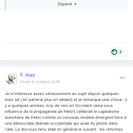
and property, deprived of their most basic freedoms,
Expand
impoverished, beaten, and starved during three decades of
forced collectivization. The Cultural Revolution severely battered
the ranks of the Communist Party, and villagers everywhere used
the opportunity to quietly reconnect with the past, as they opened
black markets, shared out collective assets, took back the land,
and opened underground factories. Well before Deng came to
power, large parts of the countryside had already abandoned the
planned economy.
2
F. mas
Posté
9 octobre 2019
Je m'intéresse assez sérieusement au sujet depuis quelques
mois (et j'en parlerai plus en détails) et je remarque une chose : il
y a quelques années, bcp de voix en Occident (ama sous
influence de la propagande de Pékin) célébrait le capitalisme
autoritaire de Pékin comme un nouveau modèle émergent face à
une démocratie libérale occidentale qui avait du plomb dans
l'aile. Le discours tenu était en général le suivant : les réformes