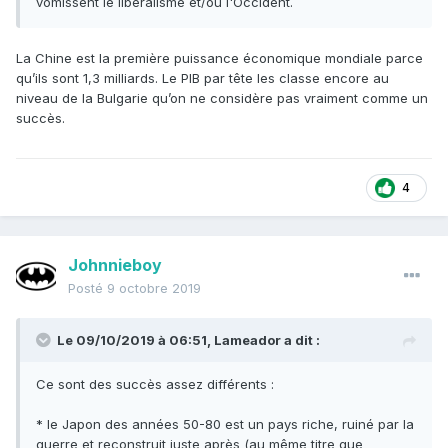
vomissent le libéralisme et/ou l'Occident.
La Chine est la première puissance économique mondiale parce
qu’ils sont 1,3 milliards. Le PIB par tête les classe encore au
niveau de la Bulgarie qu’on ne considère pas vraiment comme un
succès.
4
Johnnieboy
Posté
9 octobre 2019
Le 09/10/2019 à 06:51,
Lameador
a dit :
Ce sont des succès assez différents
:
* le Japon des années 50-80 est un pays riche, ruiné par la
guerre et reconstruit juste après (au même titre que