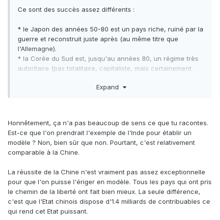
Ce sont des succès assez différents
:
* le Japon des années 50-80 est un pays riche, ruiné par la
guerre et reconstruit juste après (au même titre que
l'Allemagne).
* la Corée du Sud est, jusqu'au années 80, un régime très
autoritaire (pas totalitaire, capitaliste, mais certainement
pas libéral)
Expand
* l'Irlande est un pays de 5 millions d'habitants au coeur
d'un des continents les plus riches du monde, difficile à
comparer à une Chine de 1 milliard d'habitants
Honnêtement, ça n'a pas beaucoup de sens ce que tu racontes.
La Chine est passée en 70-80 ans du Tiers-monde à
Est-ce que l'on prendrait l'exemple de l'Inde pour établir un
première puissance économique mondiale, sur un chemin
modèle ? Non, bien sûr que non. Pourtant, c'est relativement
jalonné par des camps de concentration. Un tel modèle
comparable à la Chine.
fascine néanmoins les intellectuels, et notamment ceux qui
vomissent le libéralisme et/ou l'Occident.
La réussite de la Chine n'est vraiment pas assez exceptionnelle
pour que l'on puisse l'ériger en modèle. Tous les pays qui ont pris
le chemin de la liberté ont fait bien mieux. La seule différence,
c'est que l'Etat chinois dispose d'1.4 milliards de contribuables ce
qui rend cet Etat puissant.