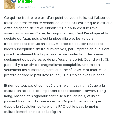
Mégille
Posté
10 octobre 2019
Ce qui me frustre le plus, d'un point de vue intello, est l'absence
totale de pensée claire venant de là bas. Qu'est-ce que c'est que
cette saloperie de "rêve chinois" ? Un coup c'est le rêve
américain mais en Chine, le coup d'après, c'est l'écologie et la
société du futur, puis c'est la piété filiale et les valeurs
traditionnelles confucianistes... A force de couper toutes les
idées susceptibles d'être subversives, j'ai l'impression qu'ils ont
juste littéralement tué la pensée, et se contentent désormais
seulement de postures et de professions de foi. Quand on lit Xi,
pareil, il y a un simple pragmatisme comptable, une raison
seulement instrumentale, sans aucune réflexivité ni finalité. Je
préfère encore le petit livre rouge, lui au moins avait un sens.
Et rien de tout ça, et du modèle chinois, n'est intrinsèque à la
culture chinoise, c'est important de le rappeler. Taïwan, Hong
Kong, Macao et Singapour sont eux aussi chinois, et ils se
passent très bien du communisme. On peut même dire que
depuis la révolution culturelle, la RPC est le pays le moins
culturellement chinois de la région.