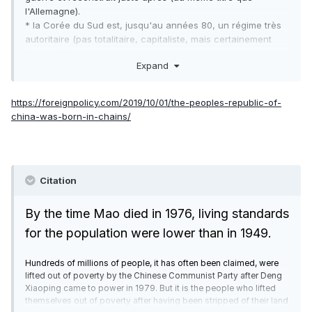
l'Allemagne).
* la Corée du Sud est, jusqu'au années 80, un régime très
autoritaire (pas totalitaire, capitaliste, mais certainement
pas libéral)
Expand
* l'Irlande est un pays de 5 millions d'habitants au coeur
d'un des continents les plus riches du monde, difficile à
comparer à une Chine de 1 milliard d'habitants
https://foreignpolicy.com/2019/10/01/the-peoples-republic-of-
china-was-born-in-chains/
La Chine est passée en 70-80 ans du Tiers-monde à
première puissance économique mondiale, sur un chemin
jalonné par des camps de concentration. Un tel modèle
fascine néanmoins les intellectuels, et notamment ceux qui
vomissent le libéralisme et/ou l'Occident.
Citation
By the time Mao died in 1976, living standards
for the population were lower than in 1949.
Hundreds of millions of people, it has often been claimed, were
lifted out of poverty by the Chinese Communist Party after Deng
Xiaoping came to power in 1979. But it is the people who lifted
themselves out of poverty after having been stripped of their land