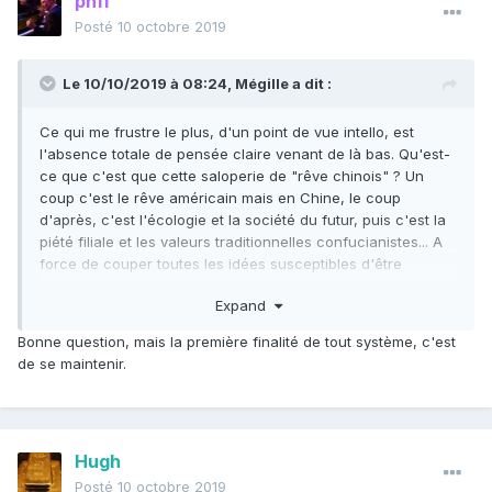
ph11
Hong Kong, Macao et Singapour sont eux aussi chinois, et
ils se passent très bien du communisme. On peut même dire
Posté
10 octobre 2019
que depuis la révolution culturelle, la RPC est le pays le
moins culturellement chinois de la région.
Le 10/10/2019 à 08:24,
Mégille
a dit :
Ce qui me frustre le plus, d'un point de vue intello, est
l'absence totale de pensée claire venant de là bas. Qu'est-
ce que c'est que cette saloperie de "rêve chinois" ? Un
coup c'est le rêve américain mais en Chine, le coup
d'après, c'est l'écologie et la société du futur, puis c'est la
piété filiale et les valeurs traditionnelles confucianistes... A
force de couper toutes les idées susceptibles d'être
subversives, j'ai l'impression qu'ils ont juste littéralement tué
Expand
la pensée, et se contentent désormais seulement de
postures et de professions de foi. Quand on lit Xi, pareil, il y
Bonne question, mais la première finalité de tout système, c'est
a un simple pragmatisme comptable, une raison seulement
de se maintenir.
instrumentale, sans aucune réflexivité ni finalité. Je préfère
encore le petit livre rouge, lui au moins avait un sens.
Et rien de tout ça, et du modèle chinois, n'est intrinsèque à
Hugh
la culture chinoise, c'est important de le rappeler. Taïwan,
Hong Kong, Macao et Singapour sont eux aussi chinois, et
Posté
10 octobre 2019