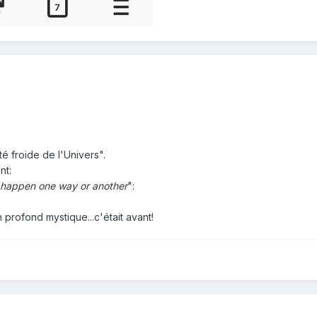
té froide de l'Univers".
nt:
s happen one way or another
":
n profond mystique...c'était avant!