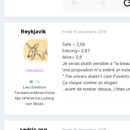
Reykjavik
Posté
15 décembre 2018
Safe = 2,56
Enticing= 3,87
Alive= 0,6
Je serais plutôt sensible à "la beau
Une proposition m'a sidéré un insta
Utilisateur
"
The univers doesn't care if event
1,1k
Ça claque comme un slogan!
Lieu:
Sisteron
...avant de tomber dessus, j'étais u
Tendance:
Minarchiste
Ma référence:
Ludwig
von Mises
cedric.org
Posté
15 décembre 2018