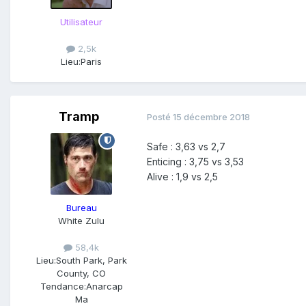
Utilisateur
2,5k
Lieu:
Paris
Tramp
Posté
15 décembre 2018
Safe : 3,63 vs 2,7
Enticing : 3,75 vs 3,53
Alive : 1,9 vs 2,5
Bureau
White Zulu
58,4k
Lieu:
South Park, Park
County, CO
Tendance:
Anarcap
Ma