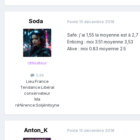
Soda
Posté
15 décembre 2018
Safe: j'ai 1,55 la moyenne est à 2,7
Enticing : moi 3.51 moyenne 3,53
Alive : moi 0.83 moyenne 2.5
Utilisateur
3,6k
Lieu:
France
Tendance:
Libéral
conservateur
Ma
référence:
Soljénitsyne
Anton_K
Posté
15 décembre 2018