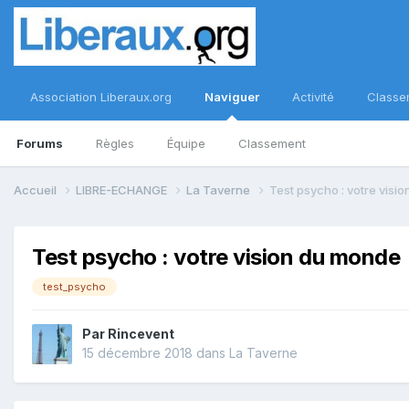
Association Liberaux.org
Naviguer
Activité
Classe
Forums
Règles
Équipe
Classement
Accueil
LIBRE-ECHANGE
La Taverne
Test psycho : votre visi
Test psycho : votre vision du monde
test_psycho
Par
Rincevent
15 décembre 2018
dans
La Taverne