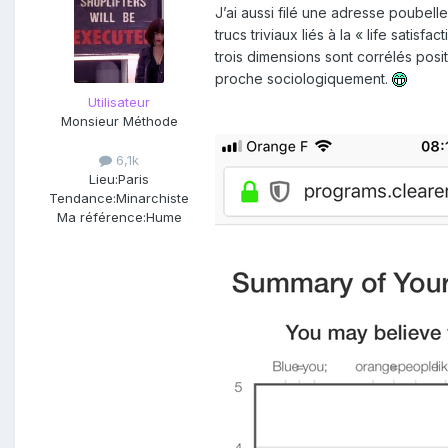
J’ai aussi filé une adresse poubel
trucs triviaux liés à la « life sati
trois dimensions sont corrélés posit
proche sociologiquement.
Utilisateur
Monsieur Méthode
6,1k
Lieu:
Paris
Tendance:
Minarchiste
Ma référence:
Hume