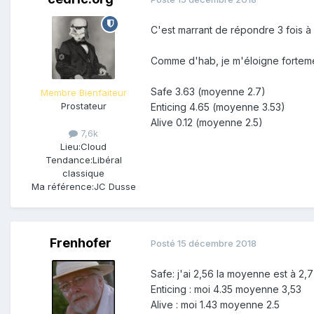
C'est marrant de répondre 3 fois à
Comme d'hab, je m'éloigne fortem
Safe 3.63 (moyenne 2.7)
Membre Bienfaiteur
Prostateur
Enticing 4.65 (moyenne 3.53)
Alive 0.12 (moyenne 2.5)
7,6k
Lieu:
Cloud
Tendance:
Libéral
classique
Ma référence:
JC Dusse
Frenhofer
Posté
15 décembre 2018
Safe: j'ai 2,56 la moyenne est à 2,7
Enticing : moi 4.35 moyenne 3,53
Alive : moi 1.43 moyenne 2.5