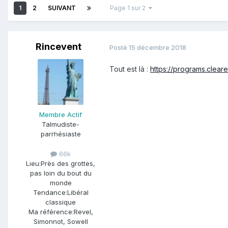
1
2
SUIVANT
Page 1 sur 2
Rincevent
Posté
15 décembre 2018
Tout est là
:
https://programs.cleare
Membre Actif
Talmudiste-
parrhésiaste
66k
Lieu:
Près des grottes,
pas loin du bout du
monde
Tendance:
Libéral
classique
Ma référence:
Revel,
Simonnot, Sowell