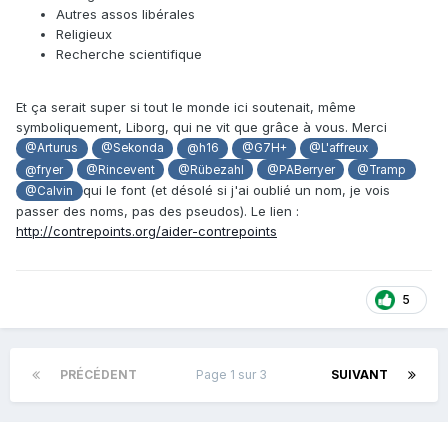
Autres assos libérales
Religieux
Recherche scientifique
Et ça serait super si tout le monde ici soutenait, même
symboliquement, Liborg, qui ne vit que grâce à vous. Merci
@Arturus
@Sekonda
@h16
@G7H+
@L'affreux
@fryer
@Rincevent
@Rübezahl
@PABerryer
@Tramp
qui le font (et désolé si j'ai oublié un nom, je vois
@Calvin
passer des noms, pas des pseudos). Le lien :
http://contrepoints.org/aider-contrepoints
5
PRÉCÉDENT
Page 1 sur 3
SUIVANT