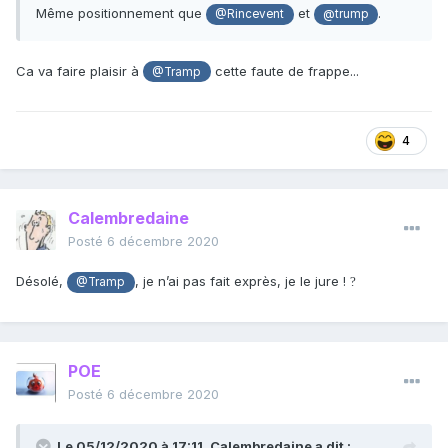
Même positionnement que
et
.
@Rincevent
@trump
Ca va faire plaisir à
cette faute de frappe...
@Tramp
4
Calembredaine
Posté
6 décembre 2020
Désolé,
, je n’ai pas fait exprès, je le jure !
?
@Tramp
POE
Posté
6 décembre 2020
Le 05/12/2020 à 17:11,
Calembredaine
a dit :