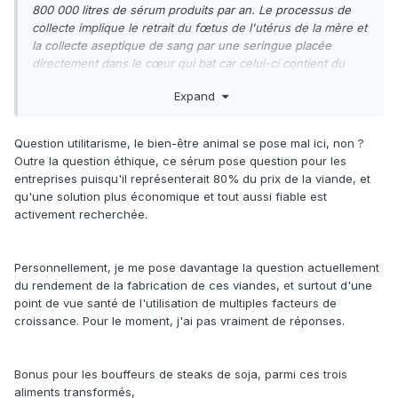
800 000 litres de sérum produits par an. Le processus de
collecte implique le retrait du fœtus de l'utérus de la mère et
la collecte aseptique de sang par une seringue placée
directement dans le cœur qui bat car celui-ci contient du
sang non coagulé, ce qui fait craindre que le fœtus puisse
Expand
consciemment ressentir l'événement comme douloureux.
Question utilitarisme, le bien-être animal se pose mal ici, non ?
Outre la question éthique, ce sérum pose question pour les
entreprises puisqu'il représenterait 80% du prix de la viande, et
qu'une solution plus économique et tout aussi fiable est
activement recherchée.
Personnellement, je me pose davantage la question actuellement
du rendement de la fabrication de ces viandes, et surtout d'une
point de vue santé de l'utilisation de multiples facteurs de
croissance. Pour le moment, j'ai pas vraiment de réponses.
Bonus pour les bouffeurs de steaks de soja, parmi ces trois
aliments transformés,