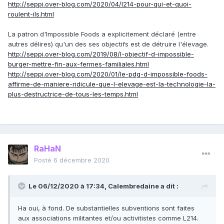
http://seppi.over-blog.com/2020/04/l214-pour-qui-et-quoi-
roulent-ils.html
La patron d'Impossible Foods a explicitement déclaré (entre
autres délires) qu'un des ses objectifs est de détruire l'élevage.
http://seppi.over-blog.com/2019/08/l-objectif-d-impossible-
burger-mettre-fin-aux-fermes-familiales.html
http://seppi.over-blog.com/2020/01/le-pdg-d-impossible-foods-
affirme-de-maniere-ridicule-que-l-elevage-est-la-technologie-la-
plus-destructrice-de-tous-les-temps.html
RaHaN
Posté
6 décembre 2020
Le 06/12/2020 à 17:34,
Calembredaine
a dit :
Ha oui, à fond. De substantielles subventions sont faites
aux associations militantes et/ou activitistes comme L214.