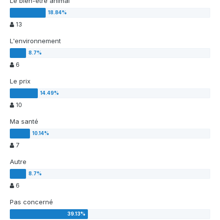
Le bien-être animal
13
L'environnement
6
Le prix
10
Ma santé
7
Autre
6
Pas concerné