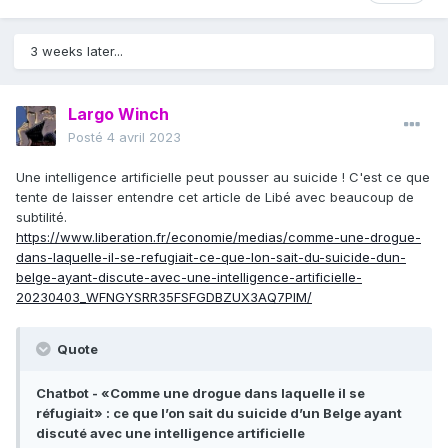
En France, l’
effondrement de l’Éducation
nationale
, en particulier de sa filière scientifique,
3 weeks later...
promet de réserver le bagage éducatif et cognitif
nécessaire à une toute petite minorité de
privilégiés, qui de facto va vraisemblablement
Largo Winch
monopoliser les postes de pouvoir réel au
Posté
4 avril 2023
détriment d’un gouvernement représentatif
Une intelligence artificielle peut pousser au suicide ! C'est ce que
devenu au fil des années plus ou moins fantoche.
tente de laisser entendre cet article de Libé avec beaucoup de
Cela faisait des décennies que nous étions sur
subtilité.
cette pente glissante, l’IA va simplement
https://www.liberation.fr/economie/medias/comme-une-drogue-
accélérer la prise de pouvoir de « l’élite cognitive
dans-laquelle-il-se-refugiait-ce-que-lon-sait-du-suicide-dun-
belge-ayant-discute-avec-une-intelligence-artificielle-
» dont parle
Charles Murray
dès les années 1990.
20230403_WFNGYSRR35FSFGDBZUX3AQ7PIM/
La signification politique est essentielle : le
Quote
gouvernement des technocrates enterre celui des
démocrates qui suppose l’identité des gouvernés
Chatbot - «Comme une drogue dans laquelle il se
et des gouvernants, tout comme l’idéal libéral
réfugiait» : ce que l’on sait du suicide d’un Belge ayant
d’un gouvernement légitimé par l’égale
discuté avec une intelligence artificielle