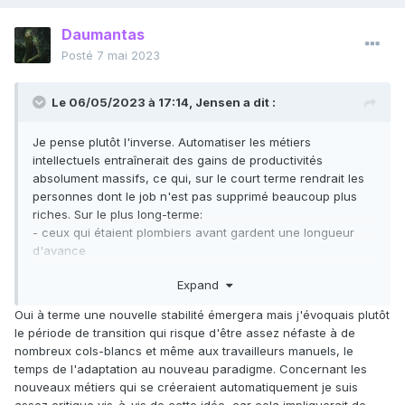
Daumantas
Posté
7 mai 2023
Le 06/05/2023 à 17:14,
Jensen
a dit :
Je pense plutôt l'inverse. Automatiser les métiers
intellectuels entraînerait des gains de productivités
absolument massifs, ce qui, sur le court terme rendrait les
personnes dont le job n'est pas supprimé beaucoup plus
riches. Sur le plus long-terme:
- ceux qui étaient plombiers avant gardent une longueur
d'avance
- de nouveau métiers seraient créer pour dépenser cette
Expand
afflux de richesse.
Oui à terme une nouvelle stabilité émergera mais j'évoquais plutôt
Tant qu'il y a un domaine assez large où l'humain reste
le période de transition qui risque d'être assez néfaste à de
meilleur que la machine, on reste dans le cas déjà vécu de
nombreux cols-blancs et même aux travailleurs manuels, le
la mécanisation de l'agriculture, automatisation des usines,
temps de l'adaptation au nouveau paradigme. Concernant les
etc. La singularité qui change tout, c'est si ce domaine
nouveaux métiers qui se créeraient automatiquement je suis
disparaît, où n'existe plus que pour les 5% les plus
assez critique vis-à-vis de cette idée car cela impliquerait de