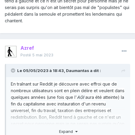
tend à gauche et ce n'est un secret pour personne mais je ne
serais pas surpris qu'on ait bientôt pas mal de "populistes" qui
pédalent dans la semoule et promettent les lendemains qui
chantent.
Azref
Posté
5 mai 2023
Le 05/05/2023 à 18:43,
Daumantas
a dit :
En traînant sur Reddit je découvre avec effroi que de
nombreux utilisateurs sont en plein délire et veulent dans
quelques années (une fois que l'
AGI
aura été atteinte) la
fin du capitalisme avec instauration d'un revenu
universel, fin du travail, taxation des entreprises et
redistribution. Bon, Reddit tend à gauche et ce n'est un
secret pour personne mais je ne serais pas surpris qu'on
ait bientôt pas mal de "populistes" qui pédalent dans la
Expand