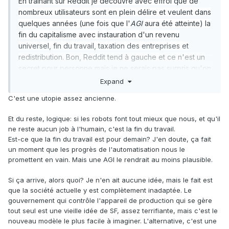
En traînant sur Reddit je découvre avec effroi que de
nombreux utilisateurs sont en plein délire et veulent dans
quelques années (une fois que l'
AGI
aura été atteinte) la
fin du capitalisme avec instauration d'un revenu
universel, fin du travail, taxation des entreprises et
redistribution. Bon, Reddit tend à gauche et ce n'est un
secret pour personne mais je ne serais pas surpris qu'on
ait bientôt pas mal de "populistes" qui pédalent dans la
Expand
semoule et promettent les lendemains qui chantent.
C'est une utopie assez ancienne.
Et du reste, logique: si les robots font tout mieux que nous, et qu'il
ne reste aucun job à l'humain, c'est la fin du travail.
Est-ce que la fin du travail est pour demain? J'en doute, ça fait
un moment que les progrès de l'automatisation nous le
promettent en vain. Mais une AGI le rendrait au moins plausible.
Si ça arrive, alors quoi? Je n'en ait aucune idée, mais le fait est
que la société actuelle y est complètement inadaptée. Le
gouvernement qui contrôle l'appareil de production qui se gère
tout seul est une vieille idée de SF, assez terrifiante, mais c'est le
nouveau modèle le plus facile à imaginer. L'alternative, c'est une