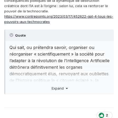
conséquences politiques de la dynamique de destruction
créatrice dont l’IA est à l’origine : selon lui, cela va renforcer le
pouvoir de la technocratie.
https://www.contrepoints.org/2023/03/17/452622-gpt-4-tous-les-
pouvoirs-aux-technocrates
Quote
Qui sait, ou prétendra savoir, organiser ou
réorganiser « scientifiquement » la société pour
l’adapter à la révolution de l’Intelligence Artificielle
détrônera définitivement les organes
démocratiquement élus, renvoyant aux oubliettes
de l’histoire politique le « citoyen éclairé », la
participation du peuple à sa propre destinée, la
Expand
légitimité institutionnelle par consentement de
tous ses citoyens comme autant d’aimables
antiquités « populistes » ou quasi-tribales.;
(...)
2