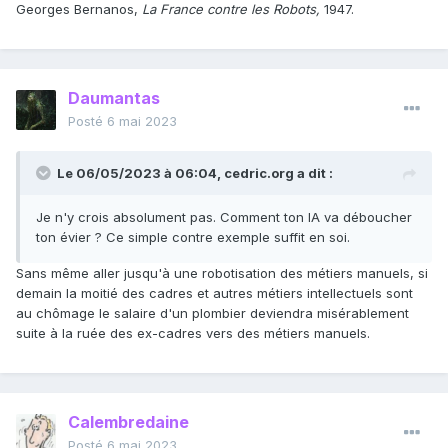
s’arrêtent pas de tourner, elles tournent de plus
en plus vite et
Georges Bernanos,
La France contre les Robots,
1947.
l’homme moderne, même au
prix de grimaces et de contorsions
effroyables,
ne réussit plus à garder l’équilibre.
Daumantas
Posté
6 mai 2023
Le 06/05/2023 à 06:04,
cedric.org
a dit :
Je n'y crois absolument pas. Comment ton IA va déboucher
ton évier ? Ce simple contre exemple suffit en soi.
Sans même aller jusqu'à une robotisation des métiers manuels, si
demain la moitié des cadres et autres métiers intellectuels sont
au chômage le salaire d'un plombier deviendra misérablement
suite à la ruée des ex-cadres vers des métiers manuels.
Calembredaine
Posté
6 mai 2023