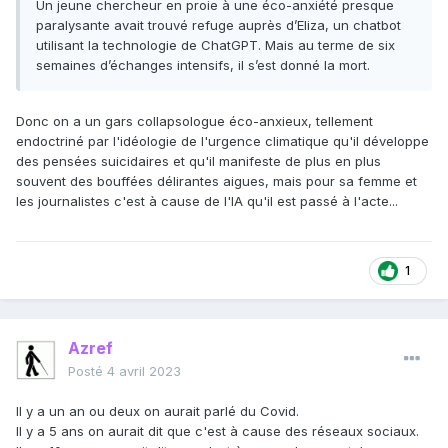
Un jeune chercheur en proie à une éco-anxiété presque
participation de citoyens considérés comme
paralysante avait trouvé refuge auprès d’Eliza, un chatbot
compétents à se gouverner eux-mêmes. Elle rend
utilisant la technologie de ChatGPT. Mais au terme de six
pensable une nouvelle forme d’autocratie en
semaines d’échanges intensifs, il s’est donné la mort.
rupture avec le monde qui a vu prospérer le
libéralisme politique.
Donc on a un gars collapsologue éco-anxieux, tellement
endoctriné par l'idéologie de l'urgence climatique qu'il développe
des pensées suicidaires et qu'il manifeste de plus en plus
souvent des bouffées délirantes aigues, mais pour sa femme et
les journalistes c'est à cause de l'IA qu'il est passé à l'acte...
1
Azref
Posté
4 avril 2023
Il y a un an ou deux on aurait parlé du Covid.
Il y a 5 ans on aurait dit que c'est à cause des réseaux sociaux.