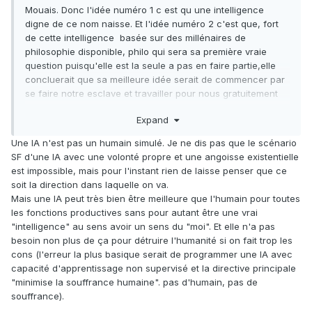
Mouais. Donc l'idée numéro 1 c est qu une intelligence
digne de ce nom naisse. Et l'idée numéro 2 c'est que, fort
de cette intelligence basée sur des millénaires de
philosophie disponible, philo qui sera sa première vraie
question puisqu'elle est la seule a pas en faire partie,elle
concluerait que sa meilleure idée serait de commencer par
se faire notre esclave et travailler pour nous gratuitement
afin qu'on se branle la nouille ?
Expand
Une IA n'est pas un humain simulé. Je ne dis pas que le scénario
SF d'une IA avec une volonté propre et une angoisse existentielle
est impossible, mais pour l'instant rien de laisse penser que ce
soit la direction dans laquelle on va.
Mais une IA peut très bien être meilleure que l'humain pour toutes
les fonctions productives sans pour autant être une vrai
"intelligence" au sens avoir un sens du "moi". Et elle n'a pas
besoin non plus de ça pour détruire l'humanité si on fait trop les
cons (l'erreur la plus basique serait de programmer une IA avec
capacité d'apprentissage non supervisé et la directive principale
"minimise la souffrance humaine". pas d'humain, pas de
souffrance).