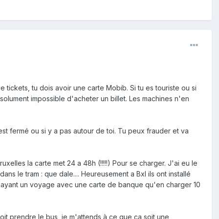
tickets, tu dois avoir une carte Mobib. Si tu es touriste ou si
absolument impossible d'acheter un billet. Les machines n'en
'est fermé ou si y a pas autour de toi. Tu peux frauder et va
xelles la carte met 24 a 48h (!!!!!) Pour se charger. J'ai eu le
s le tram : que dale.... Heureusement a Bxl ils ont installé
 payant un voyage avec une carte de banque qu'en charger 10
oit prendre le bus, je m'attends à ce que ça soit une