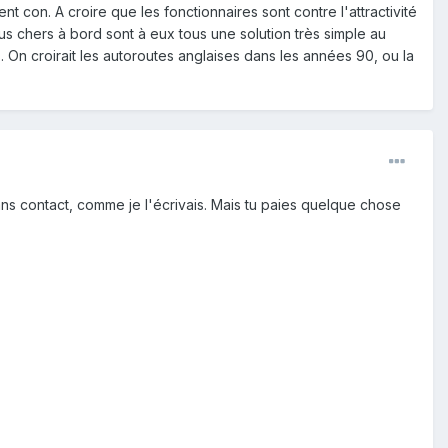
 con. A croire que les fonctionnaires sont contre l'attractivité
plus chers à bord sont à eux tous une solution très simple au
e doit prendre le bus, je m'attends à ce que ça soit une
 On croirait les autoroutes anglaises dans les années 90, ou la
 2€ au chauffeur..
e carte Mobib. Si t'es touriste c'est quand même super chiant
ssus qu'on pourrait acheter dans les tabac/libraires et les
ans contact, comme je l'écrivais. Mais tu paies quelque chose
 sans smartphone, ou un moins vieux qui n'en utilise pas, tu