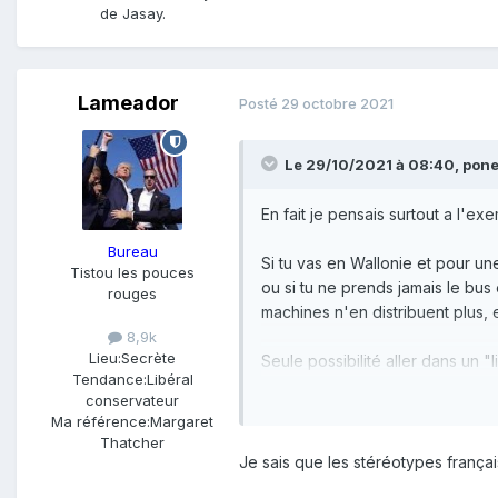
de Jasay.
Lameador
Posté
29 octobre 2021
Le 29/10/2021 à 08:40,
pon
En fait je pensais surtout a l'e
Bureau
Si tu vas en Wallonie et pour un
Tistou les pouces
ou si tu ne prends jamais le bus
rouges
machines n'en distribuent plus,
8,9k
Lieu:
Secrète
Seule possibilité aller dans un "
Tendance:
Libéral
va expliquer ça aux contrôles.
conservateur
Ma référence:
Margaret
Ah oui tu peux payer par smartpho
Thatcher
eu le coup y a quelques semaines
Je sais que les stéréotypes français
installé des bornes paiements 