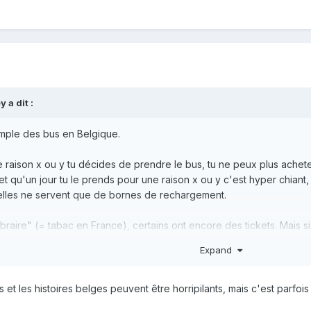
ey
a dit :
xemple des bus en Belgique.
e raison x ou y tu décides de prendre le bus, tu ne peux plus acheter 
 et qu'un jour tu le prends pour une raison x ou y c'est hyper chiant,
 elles ne servent que de bornes de rechargement.
libraire" (= tabac en France), certains ont encore des tickets. Mais s
Expand
ne bien sûr mais....il faut entrer ton num de carte Mobib. Et magie, a 
, je voulais prendre le tram, je recharge de chez moi ma carte et 3h
 et les histoires belges peuvent être horripilants, mais c'est parfoi
sans contact dans les véhicules. Ah, évidemment c'est beaucoup p