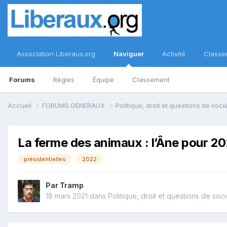
Association Liberaux.org
Naviguer
Activité
Classe
Forums
Règles
Équipe
Classement
Accueil
FORUMS GENERAUX
Politique, droit et questions de soc
La ferme des animaux : l’Âne pour 20
présidentielles
2022
Par
Tramp
18 mars 2021
dans
Politique, droit et questions de soc