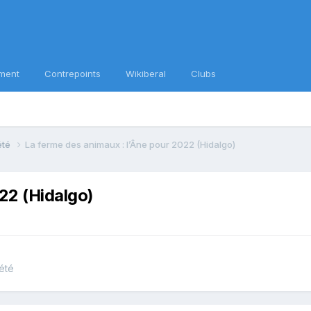
ment
Contrepoints
Wikiberal
Clubs
iété
La ferme des animaux : l’Âne pour 2022 (Hidalgo)
22 (Hidalgo)
iété