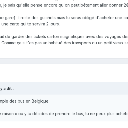
, je sais qu'elle pense encore qu'on peut bêtement aller donner 2€
ype gare), il reste des guichets mais tu seras obligé d'acheter une c
 une carte qui te servira 2 jours.
it de garder des tickets carton magnétiques avec des voyages dessu
Comme ça si t'es pas un habitué des transports ou un petit vieux sa
ey
a dit :
xemple des bus en Belgique.
e raison x ou y tu décides de prendre le bus, tu ne peux plus achete