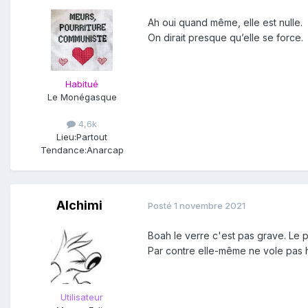
Ah oui quand même, elle est nulle.
On dirait presque qu’elle se force.
Habitué
Le Monégasque
4,6k
Lieu:
Partout
Tendance:
Anarcap
Alchimi
Posté
1 novembre 2021
Boah le verre c'est pas grave. Le pl
Par contre elle-même ne vole pas ha
Utilisateur