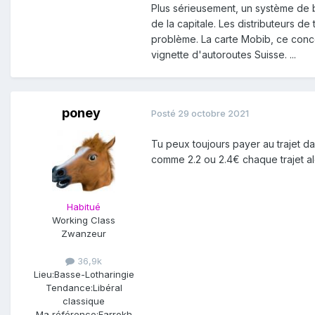
qu'en charger 10 sur ta Mobib...
Plus sérieusement, un système de bu
de la capitale. Les distributeurs de
En Wallonie y a pas ces bornes. 
problème. La carte Mobib, ce conce
catastrophe parce que dans sa t
vignette d'autoroutes Suisse. ...
A Bxl, dans les grosses stations
de faire la file et de dépenser 5
poney
Posté
29 octobre 2021
Un bon système entre les deux s
Tu peux toujours payer au trajet d
supermarchés/supérettes urbaine
comme 2.2 ou 2.4€ chaque trajet alo
peux toujours te débrouiller.
Habitué
Working Class
Zwanzeur
36,9k
Lieu:
Basse-Lotharingie
Tendance:
Libéral
classique
Ma référence:
Farrokh