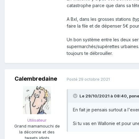
catastrophe parce que dans sa tête
A Bxl, dans les grosses stations (t
faire la file et de dépenser 5€ pour
Un bon système entre les deux sera
supermarchés/supérettes urbaines. 
toujours te débrouiller.
Calembredaine
Posté
29 octobre 2021
Le 29/10/2021 à 08:40,
pon
En fait je pensais surtout a l'e
Utilisateur
Si tu vas en Wallonie et pour un
Grand mamamouchi de
la déconne et des
tweets idiots