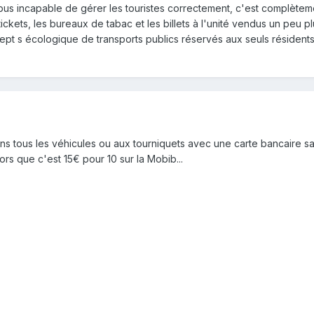
s incapable de gérer les touristes correctement, c'est complètement
 tickets, les bureaux de tabac et les billets à l'unité vendus un peu 
Ma mère a 65 ans et la technologie c'est pas son truc. Si demain ell
pt s écologique de transports publics réservés aux seuls résidents.
ête, je sais qu'elle pense encore qu'on peut bêtement aller donner
 (type gare), il reste des guichets mais tu seras obligé d'acheter un
€ pour une carte qui te servira 2 jours.
erait de garder des tickets carton magnétiques avec des voyages de
ans tous les véhicules ou aux tourniquets avec une carte bancaire s
s. Comme ça si t'es pas un habitué des transports ou un petit vieux
rs que c'est 15€ pour 10 sur la Mobib...