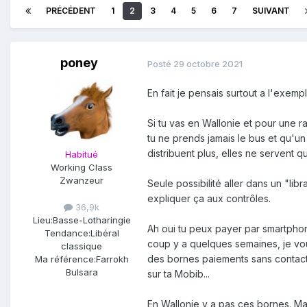
PRÉCÉDENT
1
2
3
4
5
6
7
SUIVANT
poney
Posté
29 octobre 2021
En fait je pensais surtout a l'exem
Si tu vas en Wallonie et pour une ra
tu ne prends jamais le bus et qu'un
distribuent plus, elles ne servent
Habitué
Working Class
Zwanzeur
Seule possibilité aller dans un "lib
expliquer ça aux contrôles.
36,9k
Lieu:
Basse-Lotharingie
Ah oui tu peux payer par smartphone 
Tendance:
Libéral
coup y a quelques semaines, je voul
classique
des bornes paiements sans contact
Ma référence:
Farrokh
Bulsara
sur ta Mobib...
En Wallonie y a pas ces bornes. Ma 