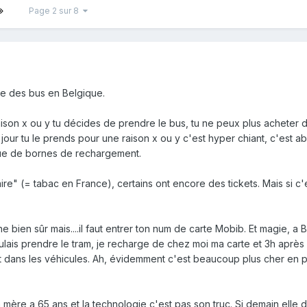
Page 2 sur 8
ple des bus en Belgique.
ison x ou y tu décides de prendre le bus, tu ne peux plus acheter de 
 jour tu le prends pour une raison x ou y c'est hyper chiant, c'est 
 que de bornes de rechargement.
raire" (= tabac en France), certains ont encore des tickets. Mais si c
bien sûr mais....il faut entrer ton num de carte Mobib. Et magie, a Bru
ais prendre le tram, je recharge de chez moi ma carte et 3h après dan
 dans les véhicules. Ah, évidemment c'est beaucoup plus cher en
mère a 65 ans et la technologie c'est pas son truc. Si demain elle d