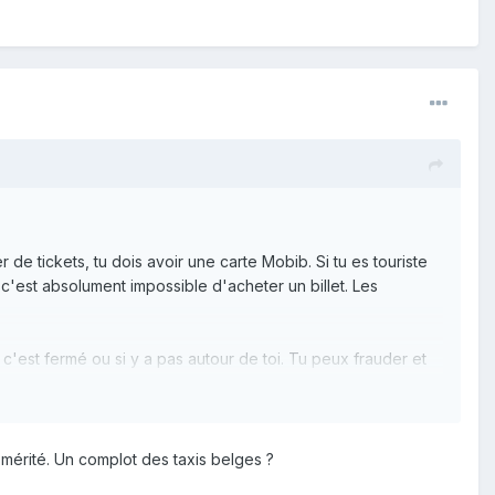
de tickets, tu dois avoir une carte Mobib. Si tu es touriste
 c'est absolument impossible d'acheter un billet. Les
i c'est fermé ou si y a pas autour de toi. Tu peux frauder et
Bruxelles la carte met 24 a 48h (!!!!!) Pour se charger. J'ai
 après dans le tram : que dale.... Heureusement a Bxl ils ont
s mérité. Un complot des taxis belges ?
lus cher en payant un voyage avec une carte de banque